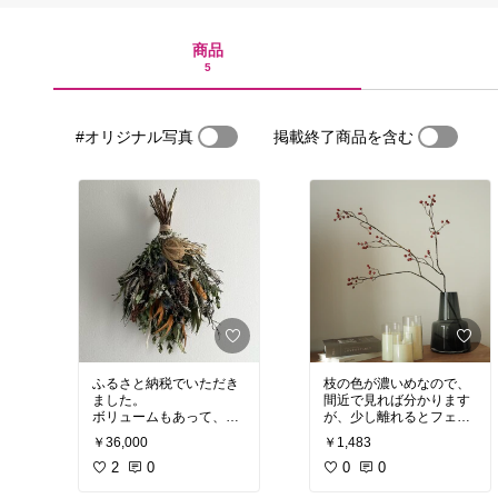
商品
5
#オリジナル写真
掲載終了商品を含む
ふるさと納税でいただき
枝の色が濃いめなので、
ました。
間近で見れば分かります
ボリュームもあって、良
が、少し離れるとフェイ
い感じです♪
クに見えません。
￥36,000
￥1,483
#オリジナル写真
2
0
#買って
#オリジナル写真
0
0
#買って
よかった
#フラワーアレ
よかった
#造花