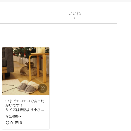
いいね
8
中までモコモコであった
かいです！
サイズは表記より小さい
です。
￥1,490〜
裏が滑りにくいところも
おすすめポイントです。
0
0
#買ってよかった
#オリジ