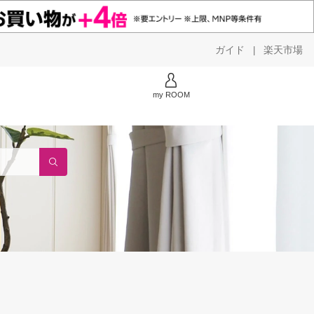
ガイド
楽天市場
|
my ROOM