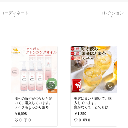
コーディネート
コレクション
0
0
肌への負担が少ないと聞
美容に良いと聞いて、購
いて、購入しています。
入しています。
メイクもしっかり落ちて
癖がなくて、とても飲み
くれます👍
やすいです！
#買ってよ
￥6,698
￥1,250
かった
#我が家のお取り
0
0
寄せ
0
0