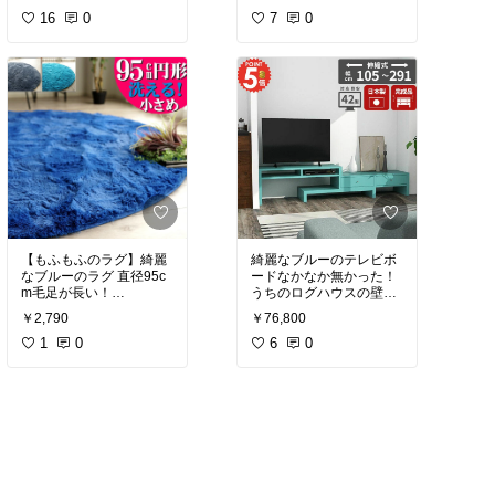
ケーキ 生チョコレートの
子供の頃夢見たバケツプ
16
0
セットです。
7
0
スマホで「何がした
プレーンなカスタードプ
リンです！
い？」って聞いたら、
リンは濃厚なめらか
トロトロのプリンは魔法
「電話」…
の口どけ…ふわっと消え
変わり種プリンが食べた
しっかりめの懐かしい味
ます
くなったら
のプリン
そういうことで、アプリ
赤い箱とイカリのエンブ
を使えば電話が無料かけ
フルーティなプリン
カラメルは砂糖を煮詰め
レムもおしゃれ！
放題になる「楽天モバイ
て作って、バニラビーン
ル」に決めました！
ズが香る優しい味
ホワイトデーにもらえた
果物専門店のフルーツソ
ら、幸せ😍
#スマホケース
#スマホケ
ースだから、間違いな
センスあるって、好きに
ース手帳型
#スマホケー
い！
しっかり1リットル
なること間違いない
スAQUOS
#母の日
#プレゼント
#スマホアク
マンゴーの評価が高い！
冷凍で届きます 解凍し
#ホワイトデー
#スイーツ
セサリー
【もふもふのラグ】綺麗
綺麗なブルーのテレビボ
て食べる
部
#ティータイム
#おう
なブルーのラグ 直径95c
ードなかなか無かった！
ち時間充実
#送料無料
#
いちごプリン
m毛足が長い！
うちのログハウスの壁の
プリン
#ギフト
#ご褒美
毛足は35mmでが長く
アクセントになりそう！
スイーツ
￥2,790
￥76,800
ストロベリーとラズベリ
て、もふもふで気持ちよ
ケーキが苦手な息子にも
ーのベリーソースが
さそう！
1
0
#北欧雑貨
6
0
ピッタリ！
心地いい酸味
洗えるところがいい！
#テレビ台
#インテリア
サプライズ感があって、
大喜びしそう。
マンゴープリン
#青い雑貨
#インテリア雑貨
#リビン
濃厚なマンゴーとパッシ
グ
#インテリア雑貨
子供の頃、夢見た
ョンフルーツの酸味で
大人買いして、大人食い
爽やかな酸味
したい方にもピッタリ！