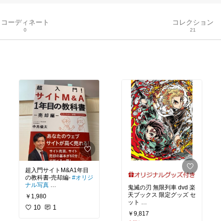
コーディネート
コレクション
0
21
超入門サイトM&A1年目
の教科書-売却編-
#オリジ
ナル写真
鬼滅の刃 無限列車 dvd 楽
ブログが売れるって知っ
天ブックス 限定グッズ セ
￥1,980
てますか？
10
1
#送料無料
￥9,817