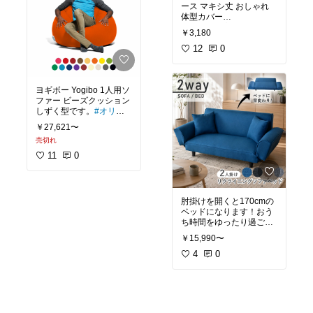
いで、しっかり潤うので
テレビ放送
ース マキシ丈 おしゃれ
コスパコスメです😀
体型カバー
カラメルが香ばしくほろ
化粧水の量を減らしても
洗練されて高見え ワンマ
苦いので、大人向けで
潤ってます。
￥3,180
イル OK
す。
私は8本目リピートして
12
0
る、リピートコスメで
す！
これからの季節にぴった
美味しさの4層構造
りなワンピースです。
なくなった後は、レフィ
ヨギボー Yogibo 1人用ソ
黒で重く見えますが、ノ
①後がけのカラメル
ルがあるので、噴射部分
ファー ビーズクッション
ースリーブで軽やかな印
を外して付け替えるだけ
しずく型です。
#オリジ
象になる！
②カラメルムース
でOK
ナル写真
￥27,621〜
プチプラなのに、洗練さ
③ぷるぷるプリン
レフィルには90gと180g
売切れ
座ると、中の細かいビー
れたデザイン
がありますが、噴射部分
ズ（柔らかいビーズ）た
11
0
④スポンジ ケーキ
はどちらにも合うので安
ちが体にフィットして包
高見えするのが嬉しい！
心してください。
まれてる感覚です。
使い続けるなら、180gが
冷凍で届きます。
お得になりますよ。
アウトカバーは、ジャー
冷蔵庫で解凍6〜8時間
肘掛けを開くと170cmの
ジのような素材で、柔ら
ワンマイル OK
#オリジナル写真
#おこも
ベッドになります！おう
かく肌に馴染みます。
完全に解凍する前に食べ
り美容
#秋冬コスメ
#ナ
ち時間をゆったり過ごせ
コンビニ スーパー ゴミ出
れば、
チュラルコスメ
#ベスト
アウトカバーは洗えて、
し
￥15,990〜
コスメ
#コスパコスメ
#ソ
#ナチュラルインテリア
#
すぐ乾くから嬉しい。
シャリっとしたアイスプ
フィーナip
#送料無料
北欧
4
#カフェ風インテリ
0
突然の宅急便やウーバー
リンケーキも楽しめる！
ア
#リビング
我が家のヨギボーの色は
イーツが着ても安心！
「ライムグリーン」で
何通りも楽しめます！
す。
#ワンピース
#マキシ丈
#
#プリン
#ケーキ
#誕日ケ
木の壁や床にナチュラル
ワンマイルウェア
#高見