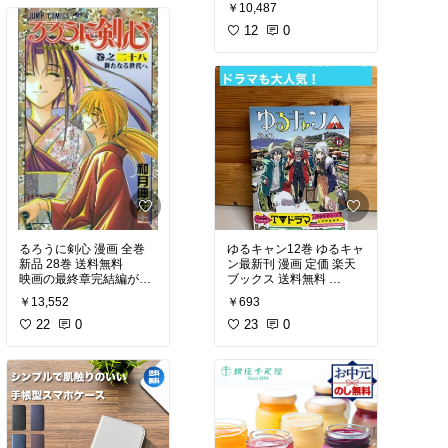
7月からのドラマ化決
大人のお茶碗一杯にちょ
￥10,487
定！
うどいい量です。
12
0
主演は二階堂ふみさん
鯛の海鮮丼としても美味
しいし、
夫に急に離婚されて何も
お茶や出汁をかけて、鯛
かも失ったアラサー女子
茶漬けとしても美味しい
です。
上から目線の王様高校生
男子
贅沢な朝ごはんにもOK
歳の差ラブストーリー！
るろうに剣心 漫画 全巻
ゆるキャン12巻 ゆるキャ
新品 28巻 送料無料
ン最新刊 漫画 定価 楽天
面白すぎる！
冷凍で届いて、一袋が薄
映画の最終章完結編が公
ブックス 送料無料
いので、10袋あっても場
開されたるろ剣
ドラマの続編も人気のゆ
所を取りません。
￥13,552
￥693
るキャン△原作です。
火曜10時の胸キュンドラ
結末は原作漫画とはちょ
22
0
23
0
マのはずが…
スキマに入ります！
っと違いましたが、良か
った！
女子高生のゆるいキャン
クセの強いキャラばかり
プの話だけど、
のドロドロ展開です。
食べる時は、パックのま
ま、水道の流水で、
だんだんガチキャンにな
#プロミスシンデレラ
#お
神木隆之介さんと土屋太
ってきてない？
すすめコミック
簡単に解凍できます！
鳳さんのアクションがカ
ッコ良かった！