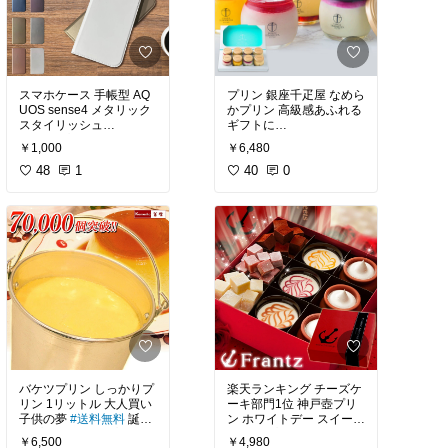
薪を作ったりし始めてる
時短で美味しい、特別感
映画を観たら、原作漫画
ぞ！
ある！
が読みたくなって、また
映画が観たくなって…
やっぱりキャンプはだん
手抜きがバレません！
だんエスカレートしてい
くもののようだ
#ふるさと納税
#オリジナ
スマホケース 手帳型 AQ
プリン 銀座千疋屋 なめら
剣心と巴の切ないエピソ
ル写真
#我が家のお取り
UOS sense4 メタリック
かプリン 高級感あふれる
ードを読んでおきたい！
寄せ
#ごちそう
スタイリッシュ
ギフトに
ドラマもゆるくて好き！
母の日 プレゼント
フルーツソースでフルー
￥1,000
￥6,480
ティ
#送料無料
大原優乃に癒される！
48
1
40
0
6月に公開のbeginningも
母の日のプレゼントで、
あるので、
スマホを買ったので、ス
銀座千疋屋さんのパッケ
マホケースを選びまし
ージも綺麗！
映画を見る前に読むこと
キャンプに行きたくなる
た！
をおすすめします。
けど、
高級感あふれるなめらか
母親は意外にもブルー系
プリンです。
正直な話、グランピング
がいいようで…
の方がしたいです。
漫画と映画のキャラ、か
ライトブルーが綺麗とほ
なり似てる！
ぼ一目惚れ
何のお祝いに持っていっ
#オリジナル写真
#おすす
ても間違いない！
#おすすめコミック
#るろ
めコミック
#ゆるキャン1
しかもメタリックでスタ
うに剣心
#佐藤健
#送料
2巻
#ゆるキャン最新刊
#
イリッシュ…
実家の母が喜びそう！
無料
送料無料
#定価
#私の本
棚
バケツプリン しっかりプ
楽天ランキング チーズケ
リン 1リットル 大人買い
ーキ部門1位 神戸壺プリ
ちなみに、母は初めてス
誕生日プレゼント 内祝い
子供の夢
#送料無料
誕生
ン ホワイトデー スイーツ
マホを持ちました。
出産祝い お土産 …
日プレゼント サプライズ
ギフト プリン レアチーズ
￥6,500
￥4,980