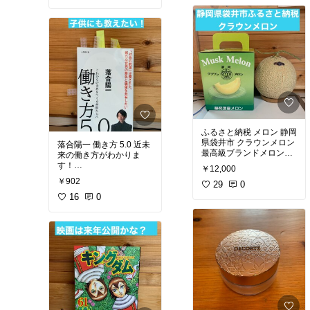
#保湿重視
#おすすめスキ
ンケア
#オリジナル写真
かなりリアルで面白いで
す！
令和元年度のマンガ大賞
受賞
大人気サッカー漫画のア
ニメ化が決定しました！
サッカーのテクニック的
に実写は不可能かな？
ふるさと納税 メロン 静岡
県袋井市 クラウンメロン
落合陽一 働き方 5.0 近未
#オリジナル写真
#おすす
最高級ブランドメロン
来の働き方がわかりま
めコミック
#ベストセラ
す！
ー
￥12,000
￥902
ファイナンシャルプラン
29
0
#オリジナル写真
のカバ
ナーの資格を持って、家
ーは最新のカバーです！
16
0
計の節約してます！
テレビのコメンテーター
ふるさと納税は、もう毎
や大学教授 アーティス
年恒例になりました！
ト…
知らなきゃ損、やらなき
いろいろな職業をしてい
ゃ損です。
る落合陽一さんが天才す
ぎて面白い！
やらない理由が見つから
ない！