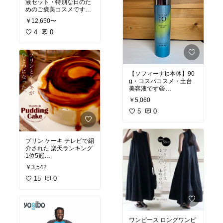
液セット・特別な日のた
佐藤健さんの剣心役
す。
めのご褒美コスメです😋
かなりの闇を抱えてる役
￥12,650〜
家計もあるので、友達に
ですが、
会う前・小学校のイベン
4
0
とにかく、ふざけてい
トの前・ママ友に会う前
たまに穏やかに笑う表情
て、笑えます。
など、特別な日の前に使
がたまらない！
っています😀
渡辺直美さん最高！
化粧水を塗った瞬間にサ
前作の3作セットです！
岩田剛典さんが我慢でき
【ソフィーナip本体】90
ラッと吸収して、ハリが
ずに笑っちゃってます。
g・コスパコスメ・土台
満ちてくる！
豪華キャストで、見応え
美容液です😀
肌にアイロンかけたみた
あります。
そのまま、公開されてま
い
￥5,060
す。
肌が乾燥して、化粧水が
浸透しにくいことありま
5
0
化粧水と乳液もセットで
最終章につながる場面や
見どころ満載です。
せんか？
使えるこのセットはお得
です😋
最終章には今まで出演し
#新解釈三國志
#大泉洋
#
ソフィーナipベースケア
た福山雅治さんなんかも
福田雄一
#おすすめ映画
プリン ケーキ テレビで紹
セラムは、洗顔後、化粧
SK2は正規品をおすすめ
ちょっと登場するので観
#送料無料
介された 楽天ランキング
水の前に使います。
します。
ておいたほうがいいで
1位5冠
細かいしっとりした泡が
安いところで買うと臭い
す。
4層構造のプリンケーキ
肌にしっとりなじんで、
がキツい時があるので、
￥3,542
カラメルは後かけ 冷凍配
次に塗る化粧水がスッと
気をつけてください。
#るろうに剣心
#るろうに
送
15
0
浸透します。
剣心dvd
#佐藤健
#るろう
#SK2
#保湿
#ハリ
#おこも
に剣心映画
値段を考えるとコスパ？
り美容
#送料無料
#ご褒美
珍しい！
と思うかもしれません
コスメ
#ベストコスメ
が、
プリンがプルプルのプリ
使用量は、500円玉くら
ワンピース ロングワンピ
ンケーキです。