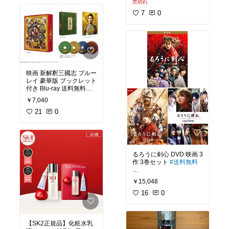
アメブロなどの無料ブロ
売切れ
デザイン豆皿5種類 タン
グではなく、ワードプレ
ブラー サイン入り
7
0
スで作成した専用ブログ
限定スペシャルセット
です。
映画館で感動…涙が止ま
らなかった
家で大泣きしたい！
私はブログを売りまし
た！
こんな方におすすめで
映画 新解釈三國志 ブルー
す！
レイ 豪華版 ブックレット
付き Blu-ray 送料無料
その後に読んだ本です
泣きたい
￥7,040
が、社長のサイトが売れ
成長物語が好き
大泉洋さん ムロツヨシさ
ることを広めたいという
家族愛に弱い
ん 橋本環奈さん 賀来賢人
21
0
熱い気持ちが伝わってき
さん 小栗旬さん 山田孝之
ました！
普段、アニメや漫画を見
さん 福田雄一監督の福田
ないという方も楽しめた
組キャストが集結！
興味がある方はぜひ読ん
（私）
でみてください！
他 豪華キャスト
るろうに剣心 DVD 映画 3
大人も子供も家族で見ら
#オリジナル写真
#私の本
作 3巻セット
#送料無料
棚
#おすすめ映画
#鬼滅の刃
三國志を知らなくても、
るろうに剣心最終章を観
#鬼滅の刃無限列車
楽しめます！
￥15,048
る前に必見です！
16
0
西田敏行さんが解説して
最終章ファイナルがかな
くれるので、大丈夫！
り良かった！
三國志のキャラを知って
【SK2正規品】化粧水乳
いた方が、更に面白いで