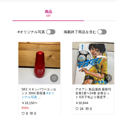
商品
157
#オリジナル写真
掲載終了商品を含む
SK2 スキンパワーエッセ
アオアシ 新品漫画 最新刊
ンス 30ml 美容液
#オリ
全巻1巻〜24巻 全巻セッ
ジナル写真
ト 6月下旬より発送予定
かなりしっとり エアコン
アニメ化決定 大人気サッ
￥18,150〜
￥30,844
で乾燥しやすい肌に必要
カー漫画です！
#オリジ
売切れ
です！
ナル写真
24
0
9
0