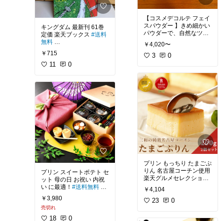
でも、言ってることの説
得力があるから、
小学生の息子は「今年も
【コスメデコルテ フェイ
メロン食べたい！」って
近未来の働き方は本当に
スパウダー 】きめ細かい
キングダム 最新刊 61巻
アピールします！
こうなるんだろうなって
パウダーで、自然なツヤ
定価 楽天ブックス
#送料
わかります！
感のある仕上がりになり
無料
￥4,020〜
ます。
食べ頃の2日前に届きま
￥715
3
0
実写映画キングダムを観
した！
世の中が変わってきてか
普段使いは、コスパコス
て、漫画を大人買いしま
11
0
常温保存で、食べる直前
らじゃ遅いから、
メですが、フェイスパウ
した。
2時間前に冷蔵庫に入れ
ダーはこれ一択です！
て食べました！
今から行動します！
一度使ったら、リピート
映画は5巻までのあらす
さすが、マスクメロンの
したくなる使用感と仕上
じだったので、楽しみで
王様、最高級ブランドで
もう、世の中が変わって
がり。
す。
す。
きてますよね…
メイクをする度に、テン
ションが上がるファビュ
甘い、とろける！
スーパーのレジはセルフ
ラスな花柄
漫画はまだまだ終わりが
化
見えません。
こんなレポートですいま
コスメデコルテ フェイス
せん…でもこれに限りま
ユニクロのレジは無人化
パウダー
#00は、無色透
す！
されてきてるし！
明ラメ感も適度、本当に
実写映画は続編の製作が
プリン もっちり たまごぷ
きめ細かいパウダーで、
決定、発表されていま
小玉で家族3人で、ちょ
高輪ゲートウェイ駅では
りん 名古屋コーチン使用
プリン スイートポテト セ
肌にしっかり密着
す。
っと足りないくらい、
コンビニの無人化も始ま
楽天グルメセレクション
ット 母の日 お祝い 内祝
ってます…
受賞 カステラじゃない！
い に最適！
#送料無料
高
サラッと自然なシルキー
￥4,104
キャストはまだ未発表で
また来年の楽しみにしま
鶏肉専門店のプリン 名古
級風呂敷包みで、実家へ
な肌になる！
す。
￥3,980
す
パートや事務の仕事が無
屋駅で完売
23
0
のギフトにピッタリ！
くなってく…
売切れ
下地の上から、フェイス
家計の節約に役立てるな
18
0
パウダーだけでもきめ細
長澤まさみさんがギリギ