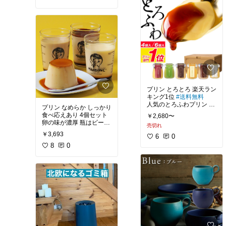
ら、
名古屋コーチンを使った
加賀の彩セット
かく見えます
リでるかな？
よりわかりやすい、落合
卵が濃い
BBクリームの上からすれ
陽一さんとホリエモンの
高級風呂敷で華やかで、
ば、ファンデーションを
人気キャラは誰がやるの
お米や生活必需品がベス
対談本もおすすめです！
もっちりプリンです。
テンション上がる！
塗ったみたい
か、ずっと話題になって
トですが、
ファーデーションの上な
ますね。
カステラのようなビジュ
ら、完璧な仕上がりで
人生100年これから、ど
アル
母の日や内祝い、お祝い
す。
清野菜名さんなのか？
せっかくなら、楽しん
にぴったりです。
で、
#オリジナル写真
#ジャケ
実家に持って行ったら、
内容量20g
買い
#おすすめ本
#私の
鶏をを知り尽くした
喜ばれそう！
毎日使っても
撮影してるという噂もあ
いつもは買わないものを
本棚
#落合陽一働き方
私は半年以上持ちます。
りましたが、
頼んでみる！
老舗の鶏肉専門店のプリ
かなり高見えします！
プリン とろとろ 楽天ラン
ンです。
#コスメデコルテ
#フェイ
公開は来年かな？
キング1位
#送料無料
スパウダー
#ナチュラル
人気のとろふわプリン 6
お取り寄せ感覚、カタロ
プリン なめらか しっかり
和風プリン
コスメ
#保湿
＃シルキー
種類から6個選べる
グギフト感覚
食べ応えあり 4個セット
楽天グルメセレクション
￥2,680〜
白玉きな粉3個
#オリジナル写真
#おすす
卵の味が濃厚 瓶はビーカ
受賞
くりーむ抹茶3個
#おこもり美容
#保湿重視
売切れ
めコミック
#私の本棚
#
ー 計量カップに使えます
#送料無料
#ベストコスメ
￥3,693
キングダム
#キングダム
プリンは大人から子供に
メロンが1万円？って思
6
0
名古屋駅で連日完売！
五郎島金時100%使用ス
#オリジナル写真
最新刊
も愛される最強スイー
ってしまった方、
1984年から定番 マーロ
8
0
イートポテト5個
ツ！
ウのプリン
ふるさと納税をググって
#プリン
#母の日
#ギフト
とろとろで幸せな気持ち
みてください！
渋いメンズの絵で硬いプ
名古屋のアイドルグルー
#内祝い
#誕生日プレゼン
なりますよね！
リンを想像しますが、
プ
ト
#お土産
#春スイーツ
#
BOYS AND MENのスイ
スイーツ部
#手土産
#お
楽天ランキング1位の大
所得控除できて、更に欲
なめらかプリンです。
ーツ王子
うち時間充実
#送料無料
人気はぜひ食べてみた
い。
#オリジナル写真
#ふるさ
小林豊さんがおすすめ！
と納税
#ごちそう
#メロ
でもお皿に出すと、しっ
スペシャル（カラメルを
ン
かり立つから不思議…
#プリン
#たまごプリン
#
別にかけるタイプ）