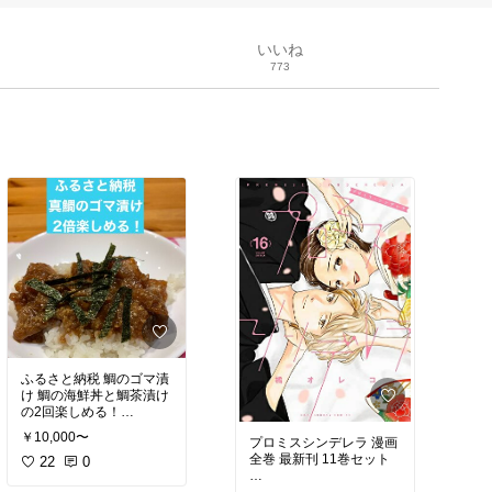
いいね
773
ふるさと納税 鯛のゴマ漬
け 鯛の海鮮丼と鯛茶漬け
の2回楽しめる！
￥10,000〜
プロミスシンデレラ 漫画
鯛のゴマ漬けが10袋で
全巻 最新刊 11巻セット
す。
22
0