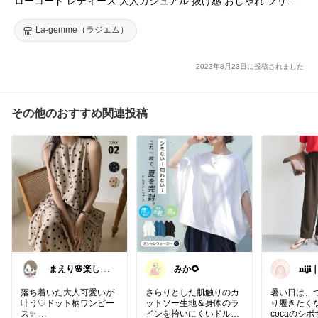
ローコード レディース 大人カジュアル 抜け感 おしゃれ フリー
サイズ メール便 2026春夏【lsbt301-495】【即納：1-5営業日】
【送料無料】ユ込3
La-gemme（ラジエム）
2023年8月23日に投稿されました
その他のおすすめ関連投稿
まえり🌸楽しい
みか🌻
𝐧𝐢
暮らし🍀
華を
落ち着いた大人可愛いが
さらりとした肌触りのカ
暑い日は、
叶う♡ドット柄ワンピー
ットソー生地＆身体のラ
り履きたく
ス✨
インを拾いにくいドルマ
cocaのシ