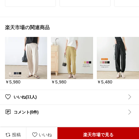
上品なカーキカラーにブ
ンカットソーです✨気に
イージーパ
ラックの水玉が映えて、
なる汗の臭いを消臭して
シンプルなのにしっかり
くれるリピュール加工と
✔️ サラッ
おしゃれ見え☺️
汗をかいても表面にシミ
で暑い日も
が目立ちにくい汗ジミ防
✔️ ウエス
ノースリーブで涼しく、
止加工付き✴シンプルデ
ん！
楽天市場の関連商品
ゆったりシルエットだか
ザインで、デニムやAラ
✔️ 程よい
ら体型カバーも◎
インシルエットのスカー
バーも◎
ウエストゴムで楽ちんな
トなどとは相性抜群✴
✔️ シボ感
のに、きれいなAライン
れい見え＆
でスタイルアップも叶い
✔️ 通勤に
ます♪
#体系カバー
#カジュアル
合わせやすい
コーデ
#39ショップ
カジュアルにもきれいめ
「涼しい！
にも着回せるので、1枚
欲しい！」
あるととっても便利♡
も多く、夏
これからの季節にぴった
テムです🥰
￥5,980
￥5,980
￥5,480
りの楽ちんワンピです🌿
cocaのア
#ワンピースコーデ
#大人
ションにま
可愛い
#ドット柄
#体型
♡ 気にな
いいね(11人)
カバー
#楽ちんコーデ
#
ックしてみて
きれいめカジュアル
#マ
マコーデ
#プチプラファ
#coca
#コカ
コメント(0件)
ッション
#夏コーデ
ンツ
#ワイ
人カジュア
カジュアル
コーデ
#通
マコーデ
#
投稿
いいね
楽天市場で見る
ッション
#