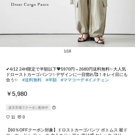
1/16
✔︎4/12 24H限定で半額以下💖5970円→2680円送料無料✨大人気
ドローストカーゴパンツ✨デザインに一目惚れ🥰！キレイ目にも
合う✨
#送料無料
#半額
#ママコーデ
#イメチェン
￥5,980
楽天市場でクーポン配布中
11
0
【60％OFFクーポン対象】ドロストカーゴパンツ ボトムス 裾ド