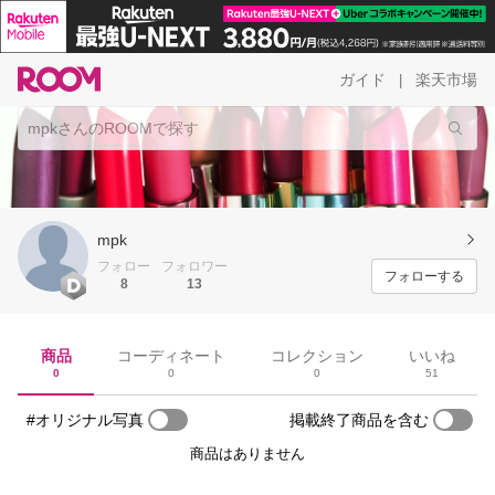
ガイド
楽天市場
|
mpk
フォロー
フォロワー
フォローする
8
13
商品
コーディネート
コレクション
いいね
0
0
0
51
#オリジナル写真
掲載終了商品を含む
商品はありません