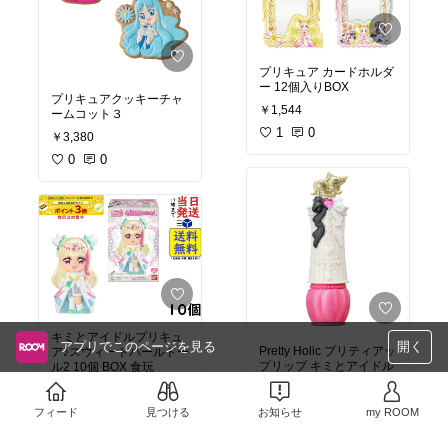
５歳
#６歳
#７歳
ュア
#２歳
#３歳
#４歳
#
５歳
#６歳
#７歳
プリキュア カードホルダ
ー 12個入りBOX
プリキュアクッキーチャ
￥1,544
ームコット３
1
0
￥3,380
0
0
キミとアイドルプリキュ
アプリでこのページを見る
開く
Pretty Holic プリティアッ
ア♪スウィートパールドー
プリップ キミとアイドル
ル2 10個 BOX 食玩
プリキュア♪
￥3,280
￥500
0
0
フィード
見つける
お知らせ
my ROOM
売切れ
0
0