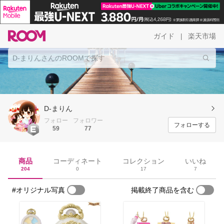
ガイド
楽天市場
|
D-まりん
フォロー
フォロワー
フォローする
59
77
商品
コーディネート
コレクション
いいね
204
0
17
7
#オリジナル写真
掲載終了商品を含む