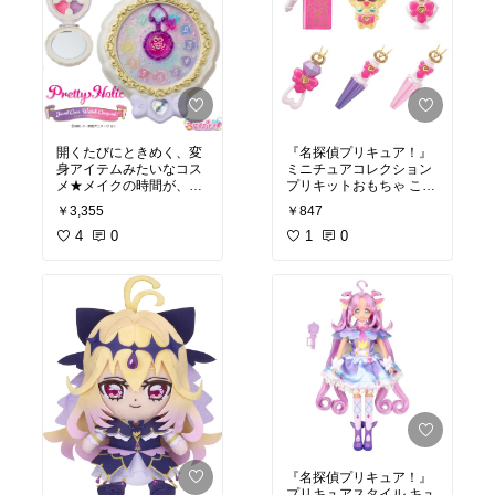
開くたびにときめく、変
『名探偵プリキュア！』
身アイテムみたいなコス
ミニチュアコレクション
メ★メイクの時間が、ち
プリキットおもちゃ こど
いさな変身タイムになる
も 子供 女の子 3歳
￥3,355
￥847
名探偵プリキュア
Pretty Holic ジュエルキュ
4
0
1
0
アウォッチコンパクト
『名探偵プリキュア！』
プリキュアスタイル キュ