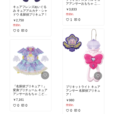
アアンサーおもちゃ こど
キュアフレンズぬいぐる
も 子供 女の子 人形遊び
￥3,833
み キュアアルカナ・シャ
3歳
ドウ 名探偵プリキュア！
売切れ
1
0
￥2,750
売切れ
0
0
『名探偵プリキュア！』
プリキットライト キュア
変身プリチューム キュア
アンサー 名探偵プリキュ
アンサーおもちゃ こども
ア！
子供 女の子 3歳
￥7,161
￥980
0
0
売切れ
0
0