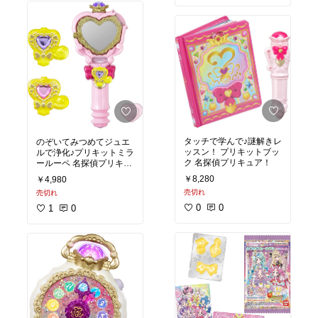
タッチで学んで♪謎解きレ
のぞいてみつめてジュエ
ッスン！ プリキットブッ
ルで浄化♪プリキットミラ
ク 名探偵プリキュア！
ールーペ 名探偵プリキュ
ア！
￥8,280
￥4,980
売切れ
売切れ
0
0
1
0