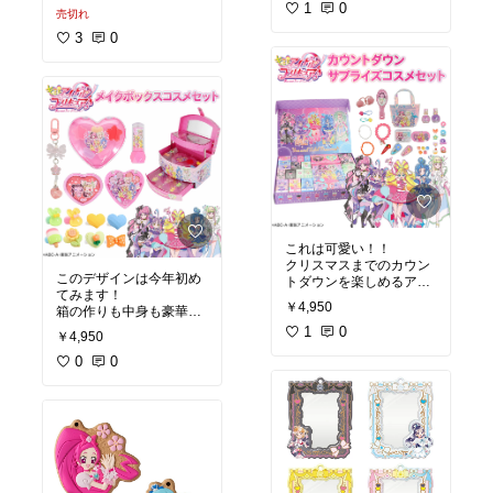
1
0
売切れ
3
0
これは可愛い！！
クリスマスまでのカウン
このデザインは今年初め
トダウンを楽しめるアド
てみます！
ベントカレンダーです🎄
￥4,950
箱の作りも中身も豪華
見た目だけではなく、中
で、メイクボックスとし
身まで全部プリキュアフ
1
0
￥4,950
てはかなり使えそうな気
ァンが喜ぶアイテム✨
がします！
0
0
今こそ楽しみたい商品だ
と思いますよ♪
#キミとアイドルプリキ
ュア
#アニメかわいい！
#キュアアイドル
#プリキュア
#プリキュアオールスタ
#女の子
ーズ
#女の子ママ
#２歳
#３歳
#４歳
#
#キミとアイドルプリキ