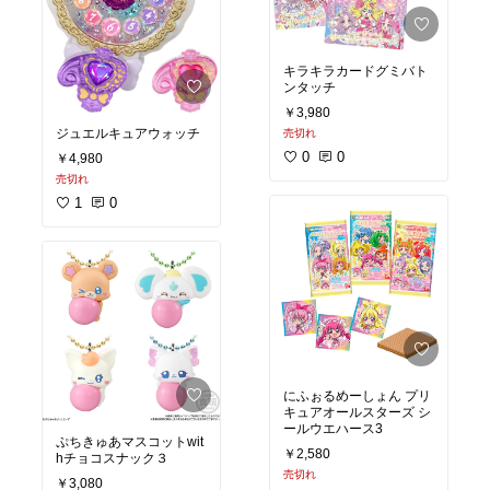
キラキラカードグミバト
ンタッチ
￥3,980
ジュエルキュアウォッチ
売切れ
0
0
￥4,980
売切れ
1
0
にふぉるめーしょん プリ
キュアオールスターズ シ
ールウエハース3
ぷちきゅあマスコットwit
￥2,580
hチョコスナック３
売切れ
￥3,080