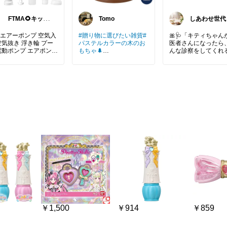
FTMA🌻キッズ
Tomo
しあわせ世代
⭐コスメ⭐フー
おすすめ便
ド
エアーポンプ 空気入
#贈り物に選びたい雑貨
#
🎀🩺「キティちゃん
空気抜き 浮き輪 プー
パステルカラーの木のお
医者さんになったら
電動ポンプ エアポンプ
もちゃ🌲
んな診察をしてくれ
 USB 170L/分 強力
かな？🥹💕」
 軽量 キャンプ アウ
きっと喜んで小さなパテ
ア 6種類ノズル ライ
ィシエになってくれそう
可愛いナースさんに
♡
きって遊べる、ハロ
動エアーポンプ
ティのナースごっこ
動空気入れ
木のおもちゃって使わな
ト🎀✨
気入れ
くなってもズット飾って
気抜き
おきたい位可愛いですよ
お医者さんごっこが
アーポンプ
ね😊
きなお子さんなら、
き輪
になって遊んでくれ
ール用品
😊💖
遊び
の便利グッズ
ごっこ遊びを楽しみ
ャンプ用品
ら、想像力もどんど
ウトドア用品
がります🌈
電式
SB充電
キティちゃん好きの
ンパクト家電
さんや、お孫さんへ
量家電
レゼントにもぴったり
利グッズ
🥰
￥1,500
￥914
￥859
休み
ァミリーキャンプ
笑顔いっぱいの「は
天購入品
どうぞ💕」が聞こえ