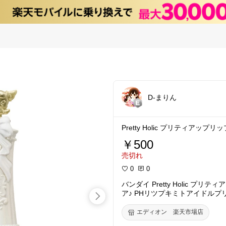
D-まりん
Pretty Holic プリティアッ
￥500
売切れ
0
0
バンダイ Pretty Holic プ
ア♪ PHリツプキミトアイドルプ
リキユア]
エディオン 楽天市場店