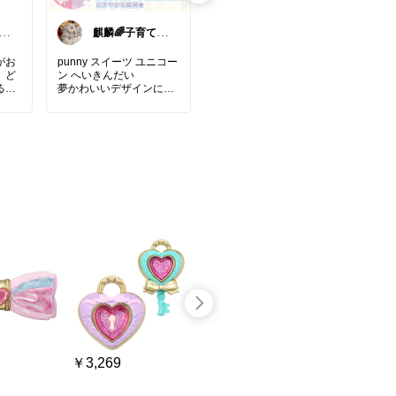
の
麒麟🌈子育て家
Ri☆ROOM
具家電おもちゃ
ご案内🎉
がお
punny スイーツ ユニコー
お家プールしてるみんな!!
子ど
、ど
ン へいきんだい
必須アイテムだよ✨
ボー
るの
夢かわいいデザインにこ
毎回
だわった平均台が登場し
プールの塩素除菌剤🏊‍♀️
けど
ました。
毎回プールに水溜めてた
きる
なり
ら水道代が大変な事に💦
れっ
ーキ
ワクワク、お家遊びが楽
これ使ったら最大10日間
い。
セッ
しめる大人が乗れるほど
は水換え不要◎
から
丈夫です。
うちは約1週間に１回水
バランス運動を親子で楽
換えしてます☝️
#楽
大好
しめます。床も傷つきに
ッズ
夢中
くく安心。
清潔に✨
そう
省スペースでダンボール
水も大切に✨️
なので軽く、分解できる
ので収納に困りません。
#オリジナル写真
#家庭用
なが
とびきり可愛いです。pu
プール
#塩素
#除菌剤
#汚
ん広
nnyのメルヘンな世界が
れ防止
#日本製
#次亜塩素
お家で楽しめます。
剤
#おうち時間充実
#節
組み立て簡単です。工具
水
#大人も楽しめる
お子
不要、組み立て説明書つ
のプ
きなので組み立て簡単。
🎁
引っ越しや子どもの成長
により使わなくなった
￥3,269
￥1,980
￥616
時、資源として処分でき
い、
ます。
てき
安心の日本製です。ダン