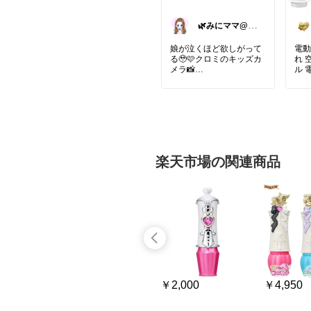
🌿みにママ@子
育て×暮らしを
楽しむ🌿
娘が泣くほど欲しがって
電動
る🥹🩷クロミのキッズカ
れ 
メラ📸
ル 
充電式
これ、娘が泣くほど欲し
小型
がってる🤣🩷
トド
「自分のカメラほしいー
ー！」って大騒ぎ😂📸
#電
クロミ好きにはたまらん
#電
可愛さ🥹💕
#空
お出かけの思い出を自分
#空
楽天市場の関連商品
で撮れるのもいいよね✨
#エ
3・4・5歳くらいの誕生
#浮
日プレゼントにも🎁
#プ
これは買ったら絶対喜ぶ
#水
やつ🤣🩷
#夏
#キ
#クロミ
#キッズカメラ
#
#ア
トイカメラ
#キッズカメ
#充
ラデビュー
#子どもカメ
#U
ラ
#子供用カメラ
#サン
#コ
リオ
#クロミちゃん
#サ
#軽
ンリオ好き
#子どもプレ
#便
￥1,878
￥2,000
￥4,950
ゼント
#誕生日プレゼン
#夏
ト
#3歳
#4歳
#5歳
#女の
#フ
子プレゼント
#おもちゃ
#楽