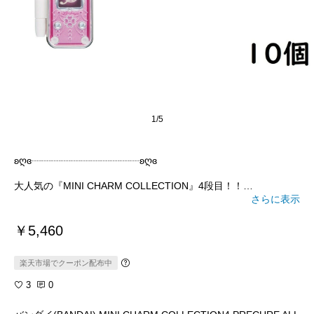
1/5
ʚღɞ┈┈┈┈┈┈┈┈┈┈┈ʚღɞ
大人気の『MINI CHARM COLLECTION』4段目！！
本物の玩具は中々手に入らないけど、MINI CHARM COLLECTIO
さらに表示
Nなら気軽に可愛く小さく楽しめる🎵
プリキュアファンなら要チェックですよ～💗
￥5,460
ʚღɞ┈┈┈┈┈┈┈┈┈┈┈ʚღɞ
楽天市場でクーポン配布中
#MINI
3
0
#食玩
#アニメ
#プリキュア