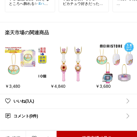
ところへ飾れる✨
#ハロ
ピカチュウ好きだったら
ウィン
#ライト
#飾り
コレ😊
💰価格は45
プレイマット＆デッキや
ダメカンなどを入れるBO
🎨スタイリ
Xです✨✨
畳み式ボデ
これがあればイベントも
本格派ドロ
スムーズに移動できます
クトに収納
楽天市場の関連商品
🙌
びにも便利
す。
#ポケモンカード
#ポケカ
⚙️4Kカメ
#ギフト
#プレゼント
#ピ
し、最大約3
カチュウ
トに対応。
6kmで、空
しめます。
🛩️旅行や
しい景色を
￥3,480
￥4,840
￥3,680
たい方にお
ーン空撮を
みたい方に
テムです。
いいね(3人)
#楽天ROO
イテム
#ド
コメント(0件)
メラ
#空撮
ン
#HolySto
▼詳しく見