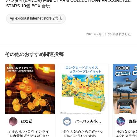
バンダイ(BANDAI) MINI CHARM COLLECTION4 PRECURE ALL
#precure
STARS 10個 BOX 食玩
#魔法つかいプリキュア
#キュアアイドル
exicoast Internet store 2号店
#キュアウインク
#キュアキュンキュン
#プリキュアオールスターズ
2025年2月3日に投稿されました
#２歳
#３歳
#４歳
#５歳
#６歳
#７歳
その他のおすすめ関連投稿
はな🍒
バーバラ★小学
逸品
男子子育て中
かわいいハロウィンライ
ポケカ始めたらこのセッ
Holy Sto
ト🎃電池式だから好きな
トあると良いです👍
4Kカメラ付き