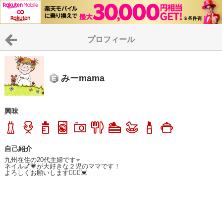
プロフィール
みーmama
興味
自己紹介
九州在住の20代主婦です⭐

ネイル💅💗が大好きな２児のママです！

よろしくお願いします🙇🏻‍♀️💓