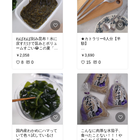
ねばねば刻み昆布！水に
★カトラリー6人分【半
戻すだけで旨みとボリュ
額】
ームすごい😂この夏「だ
し」にハマって何度も作
来客があったときにカト
￥2,058
￥3,690
ってるけど、ここの本当
ラリーがチグハグしてる
コスパいい◎キムチや納
8
0
の
15
0
豆と合わせるのもオスス
気になっていたので新年
メ✨
を期に見直しました！
半年使ってみてプチプラ
#オリジナル写真
なのに高級感あってオス
スメ🙆🏻‍♀️
#オリジナル写真
国内産わかめにハマって
こんなに肉厚な水茄子、
いて色々試しているけ
食べたことない！！！や