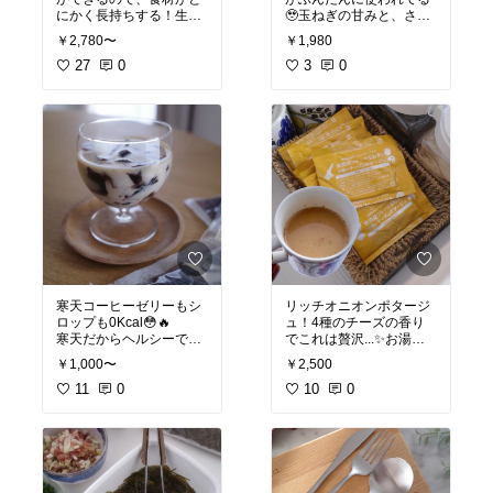
にかく長持ちする！生
🥹玉ねぎの甘みと、さっ
肉・作り置きなど買い物
ぱりとした酸味が夏にピ
￥2,780〜
￥1,980
が減らせるし、最近はち
ッタリで、カルパッチョ
ぎりレタスの保管にも◎
27
0
や冷製パスタにしても美
3
0
2週目でも余裕でパリパ
味しいよ♡
リ✨
#オリジナル写真
#オリジナル写真
寒天コーヒーゼリーもシ
リッチオニオンポタージ
ロップも0Kcal😳🔥
ュ！4種のチーズの香り
寒天だからヘルシーで食
でこれは贅沢...✨お湯を
べ応えあるし、
注ぐだけで作れちゃうか
￥1,000〜
￥2,500
食べる時は袋の上から揉
らパスタと合わせたり、
むだけ！牛乳加えても美
11
0
スープジャーに入れた
10
0
味しい◎
り、、あると少しラクで
きる👌🏻
#オリジナル写真
#オリジナル写真