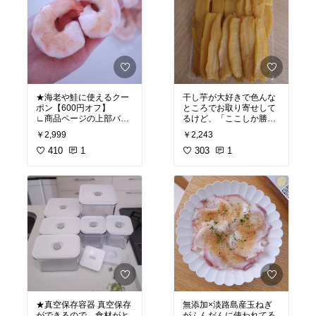
★海老や鮭に使えるクー
干し芋が大好きで色んな
ポン【600円オフ】
ところでお取り寄せして
∟商品ページの上部バナ
るけど、「ここしか勝た
ーをスライドすると
ん！」ってレベルで気に
￥2,999
￥2,243
「まとめ買いクーポンご
入り🤤💕むっちりねっと
用意しました」と書かれ
410
1
りしていて腹持ち◎
303
1
たバナーが出てくるよ
甘みも強くておやつに大
活躍してます♪
ぷりっぷり肉厚🦐ポンと
入れるだけで存在感がす
国産の美味しい干し芋が
ごいから、いつもの炒め
たっぷり1キロ入ってい
物やパスタが一気に馳走
てお買い得。冷凍したま
になる！バラ凍結で使い
ま食べても美味しいし軽
やすいので、冷凍庫にあ
く焼いてバターをのせて
ると安心感あってオスス
も最高すぎるのでやって
メです◎
みて🫶🏻
#オリジナル写真
#むきエ
#オリジナル写
ビ
★真空保存容器 真空保存
無添加×淡路島産玉ねぎ
ができるので、食材がと
がふんだんに使われてる