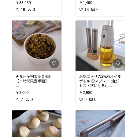
∟クーポンは商品ページ
らないの凄いし、油汚れ
￥33,980
￥1,490
上部から✨
もしっかり絡め取ってく
19
0
れる！1ロールで約1600
16
0
動画でも良く使っている
回！なのにかさばらない
ハンドル脱着可能のフラ
ところも助かってます✨
イパンセット
スタッキングできるから
🎟️半額クーポンは商品ペ
収納がコンパクトだし、
ージの上部バナーをタッ
するするっとくっつかな
プ！
いから使いやすい🤍
#オリジナル写真
#オリジナル写真
★九州産明太高菜4袋
お気に入りの2wayオイル
【２時間限定半額】
ボトル ①スプレー: 油が
ミスト状になるか
プチプチ食感と高菜の香
らオイルカットしたい時
￥2,000
￥2,980
りが良くて
に🙆🏻‍♀️②注ぎ口 : 油をドバ
おにぎりにしたり、ラー
7
0
ーっと出せるから揚げ物
9
0
メンのお供にも最高！！
するときに使ってます✨
国産工場製造+九州産高
菜使用なのも推せる✨✨
#オリジナル写真
#オリジナル写真