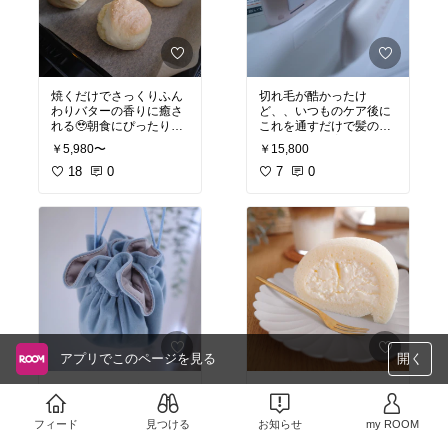
焼くだけでさっくりふん
切れ毛が酷かったけ
わりバターの香りに癒さ
ど、、いつものケア後に
れる🥹朝食にぴったりな
これを通すだけで髪の水
大きさで何も付けなくて
分量がグッと増えてまと
￥5,980〜
￥15,800
も美味しい...。オーブン
まりやすくなった！！朝
の予熱不要で楽ちん！ト
18
0
のヘアセットが断然ラク
7
0
ースターでも焼けるよ◎
になる🥹
#オリジナル写真
#オリジナル写真
アプリでこのページを見る
開く
アクセサリー巾着 バイカ
北川景子さんが絶賛した
ラーが可愛い♡旅行用に
ホワイトロール！
ちょうど良い大きさで、
モニタリングで紹介され
フィード
見つける
お知らせ
my ROOM
コンパクトなのに沢山の
たケーキで、もちっとし
￥1,880〜
￥1,980