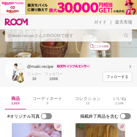
ガイド
楽天市場
|
@maki.recipe
フォロー
フォロワー
フォローする
30
100K
商品
コーディネート
コレクション
いいね
1,023
0
12
1,109
#オリジナル写真
掲載終了商品を含む