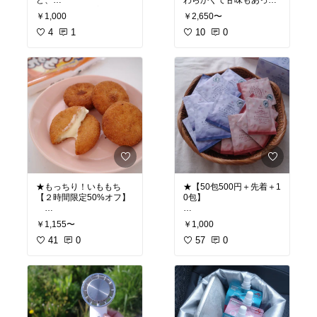
ど、
わらかくて甘味もあっ
ここのも肉厚で美味し
て、野菜なのにご飯がす
￥1,000
￥2,650〜
い〜！！
すむ♡しょっぱすぎるも
サラダ等のかさましに便
4
1
のもあったりするけど、
10
0
利だし、ミネラルも取れ
これは浸かり具合も調整
て一石二鳥✨
できるのが良い✨
#オリジナル写真
#オリジナル写真
★もっちり！いももち
★【50包500円＋先着＋1
【２時間限定50%オフ】
0包】
チーズたっぷりめで芋も
個包装のはちみつ紅茶っ
￥1,155〜
￥1,000
ちもち！
てお高めだけど、
レンジで簡単に温められ
41
0
ここなら1包あたり10
57
0
るからお弁当・おやつに
円！！！
◎
揚げ直したり、トースタ
1杯5キロカロリーでヘル
ーで軽く焼いても更に美
シーなので
味しい！
甘いものが恋しくなった
ときに飲んでます🫖
#オリジナル写真
#芋餅