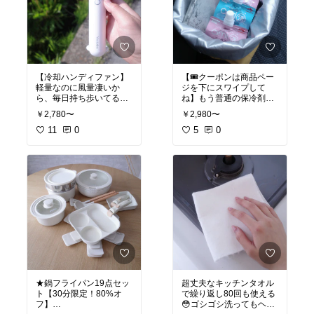
#オリジナル写真
【冷却ハンディファン】
【🎟️クーポンは商品ペー
軽量なのに風量凄いか
ジを下にスワイプして
ら、毎日持ち歩いてる✨
ね】もう普通の保冷剤に
冷感プレート付きで日焼
は戻れない...！ステンレ
￥2,780〜
￥2,980〜
けに当てても最高だよ
ス製だから丸洗いできて
ultraはモバイルバッテリ
11
0
衛生的だし、ニオイも気
5
0
にならない。熱伝導が良
#オリジナル写真
いから一気に冷やしてく
れるのも良かった✨
#オリジナル写真
★鍋フライパン19点セッ
超丈夫なキッチンタオル
ト【30分限定！80%オ
で繰り返し80回も使える
フ】
😳ゴシゴシ洗ってもヘタ