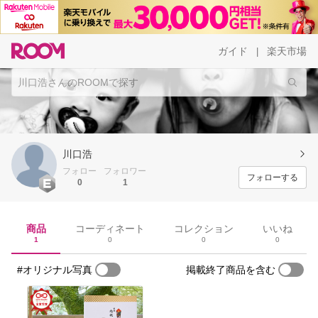
ガイド
楽天市場
|
川口浩
フォロー
フォロワー
フォローする
0
1
商品
コーディネート
コレクション
いいね
1
0
0
0
#オリジナル写真
掲載終了商品を含む