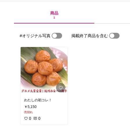
商品
1
#オリジナル写真
掲載終了商品を含む
わたしの初コレ！
￥5,150
売切れ
0
0