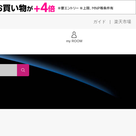
ガイド
楽天市場
|
my ROOM