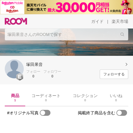
ガイド
楽天市場
|
塚田果音
フォロー
フォロワー
フォローする
0
0
商品
コーディネート
コレクション
いいね
1
0
0
0
#オリジナル写真
掲載終了商品を含む