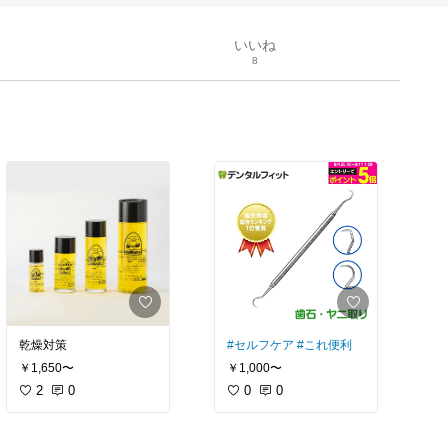
いいね
8
乾燥対策
#セルフケア
#これ便利
￥1,650〜
￥1,000〜
2
0
0
0