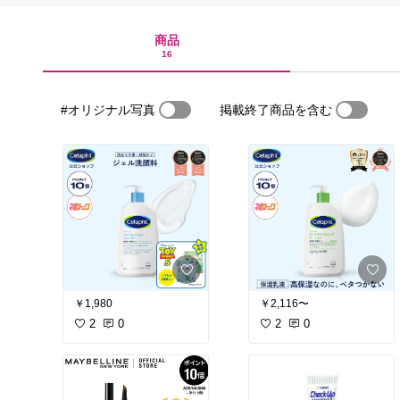
商品
16
#オリジナル写真
掲載終了商品を含む
￥1,980
￥2,116〜
2
0
2
0