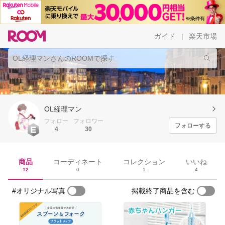
ガイド
楽天市場
|
OL経理マン
フォロー
フォロワー
フォローする
4
30
商品
コーディネート
コレクション
いいね
12
0
1
4
#オリジナル写真
掲載終了商品を含む