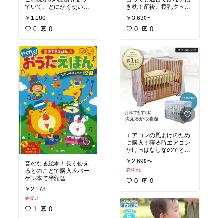
ていて、とにかく使い勝
き枕！産後、授乳クッシ
手がよかったのでこちら
ョンには使いづらかっ
￥1,180
￥3,630〜
も購入しました◎子供は
た。懐妊祝いでいただい
嫌がらずに食べてくれま
0
0
0
0
す&
#9786;&
#;なくなった
#懐妊祝い
#抱き枕
#
らまた購入します！
授乳クッション
#出産
準備
エアコンの風よけのため
に購入！寝る時エアコン
かけっぱなしなのでとて
￥2,699〜
音のなる絵本！長く使え
#ベビーベッド
#エアコ
るとのことで購入🎶バー
売切れ
ン風よけ
0
0
#絵本
#バーゲン本
#
￥2,178
育児
売切れ
1
0