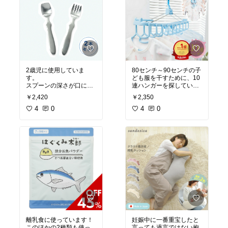
2歳児に使用していま
80センチ～90センチの子
す。
ども服を干すために、10
スプーンの深さが口に丁
連ハンガーを探してい
度良いのか、以前使用し
て、購入しました！
￥2,420
￥2,350
ていたEDISONの1.5歳～
収納もコンパクト、耐久
使えるスプーンより食べ
4
0
性も問題なく長く使用で
4
0
やすそうにしています。
きそうです。
持ちて部分が少し長いよ
使い勝手が良いので、早
うにも感じましたが、す
く買っておけばよかった
ぐ慣れて麺類はフォーク
な…と思いました。
を使って食べているので
問題ないのかなと思いま
す。
離乳食に使っています！
妊娠中に一番重宝したと
このほかの2種類も使っ
言っても過言ではない抱