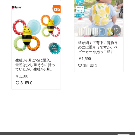
紐が細くて背中に背負う
のには重そうですが、ベ
ビーカーや抱っこ紐に挟
むのには十分！生地が良
￥1,590
生後3ヶ月ごろに購入。
いのでちょうど良い温度
最初は少し重そうに持っ
で背中に挟めます◎
18
1
ていたが、生後4ヶ月ご
ろから片手でスッと持ち
￥1,100
上げられるようになっ
た！色もカラフルなので
3
0
お気に入り♪歯固めに◎
#
出産祝い
#生後3ヶ月
#ベ
ビーおもちゃ