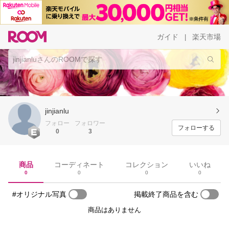
ガイド
楽天市場
|
jinjianlu
フォロー
フォロワー
フォローする
0
3
商品
コーディネート
コレクション
いいね
0
0
0
0
#オリジナル写真
掲載終了商品を含む
商品はありません