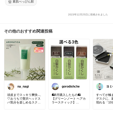
アル 【S】
素肌べっぴん館
2023年12月25日に投稿されました
その他のおすすめ関連投稿
na_nagi
gorodishche
ヨミ
健康
ク
頭皮までスッキリ爽快𓂃
🛍️8月購入したもの🛍️
すべてが極
🤍おうちで贅沢ヘッドス
【グリーンノート ヘアカ
デスクに、
パ気分を楽しめるスクラ
ラースティック】
現れる「10
ブ🪞✨
ヘナやカラー後の伸びて
です✨ モノ
きた白髪隠しに♪
ない方に激