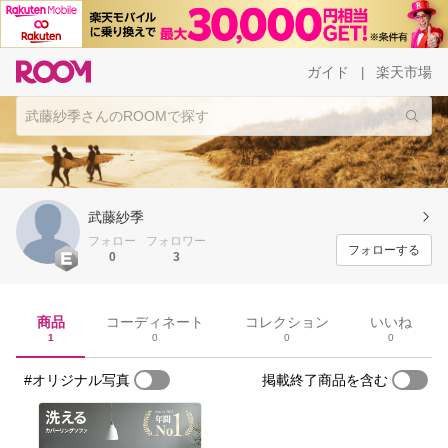
ガイド
楽天市場
|
武藤紗季
フォロー
フォロワー
フォローする
0
3
商品
コーディネート
コレクション
いいね
1
0
0
0
#オリジナル写真
掲載終了商品を含む