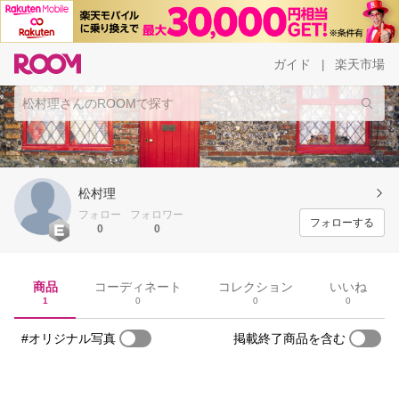
ガイド
楽天市場
|
松村理
フォロー
フォロワー
フォローする
0
0
商品
コーディネート
コレクション
いいね
1
0
0
0
#オリジナル写真
掲載終了商品を含む