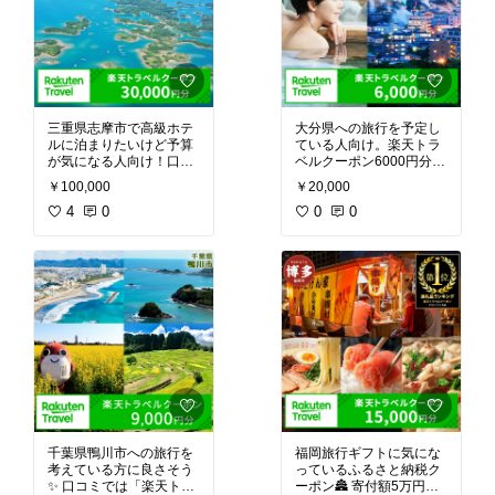
三重県志摩市で高級ホテ
大分県への旅行を予定し
ルに泊まりたいけど予算
ている人向け。楽天トラ
が気になる人向け！口コ
ベルクーポン6000円分が
ミでは「有効期限3年で
20,000円寄附でもらえる
￥100,000
￥20,000
安心」「志摩スペイン村
🚄大分県内のホテルなど
に行く人に大変お得」な
4
0
で使えてオトク。別府温
0
0
ど高評価。寄附額10万円
泉に行く予定があるので
で3万円分の楽天クーポ
チェックしたい♨️
ンはお得⭐
千葉県鴨川市への旅行を
福岡旅行ギフトに気にな
考えている方に良さそう
っているふるさと納税ク
✨ 口コミでは「楽天トラ
ーポン🏯 寄付額5万円で1