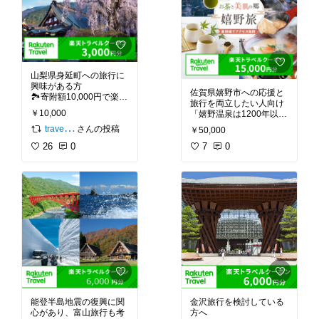
ック♪
山梨県身延町への旅行に
興味がある方
佐賀県嬉野市への応援と
🏞️寄附額10,000円で楽天
旅行を両立したい人向け
トラベルクーポン3000円
￥10,000
「嬉野温泉は1200年以上
分をGET！ふるさと納税
の歴史名湯」「湯上がり
travel-review.info✈️
で賢く旅する♪
さんの投稿
￥50,000
の肌がつるつるになる重
26
0
曹泉」という口コミも♨️
7
0
嬉野旅行を検討してる方
はチェック♪
能登半島地震の復興に関
金沢旅行を検討している
心があり、富山旅行も考
方へ