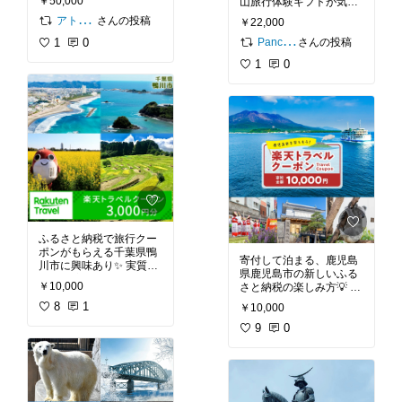
￥50,000
山旅行体験ギフトが気に
てます🎫 寄付額5万円→
なる🚃 車内イベント付き
アトリエみけねこ
旅行クーポン使える＋地
さんの投稿
￥22,000
で お子さんとも楽しめる
域貢献で気になってます
Pancham_育児・ファッション
1
0
＋ミュージアム入館＋1
さんの投稿
✨
日乗り放題が魅力的♪
1
0
ふるさと納税で旅行クー
ポンがもらえる千葉県鴨
寄付して泊まる、鹿児島
川市に興味あり✨ 実質2,0
県鹿児島市の新しいふる
00円で宿泊できて、地域
￥10,000
さと納税の楽しみ方💡 3,
貢献もできて嬉しい。夏
000円クーポンもらえる
に海水浴や水族館に行き
8
1
￥10,000
しホテル単体でもOK✨ す
たいので、すごく気にな
ごくお得だから欲しい🚄
9
0
っています🏖️