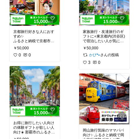
気になる方はチェック⭐
気になる方はチェック♪
気になっているんです🌸
京都旅行好きな人におす
家族旅行・友達旅行のギ
すめ✨
フトに⭐東京都内(渋谷区)
ふるさと納税で京都市内
で宿泊したい人が気にな
の旅行がオトクに！3年
りそうな返礼品✨ 口コミ
￥50,000
￥50,000
間利用できて使いやすい
では 23,000 軒以上の宿
かぴ🐾
🗾
0
0
泊施設から選べて温泉旅
さんの投稿
レビューを見ると「発行
館もホテルも OK＆各種
3
0
早い」「高級お宿に宿泊
クーポン併用可能で flexi
できた」など高評価🏨
bly ◎ 今度行く東京旅行
気になる方はチェック♪試
に気になっている↓
してみたい😍
お得に旅行したい人向け
の体験ギフトが欲しい人
岡山旅行気味のママパパ
向け☀️ 那覇市のふるさと
向け✨ ふるさと納税で岡
納税クーポンが気になっ