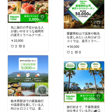
先に旅行の予定がある人
が使いやすそうな福岡市
愛媛県松山で温泉や観光
の楽天トラベルクーポン
を楽しみたい人向け🌿 口
🧳楽天トラベルで対象施
￥10,000
コミでは、楽天トラベル
設の予約にそのまま使え
で予約に使える実用性
て、レビューでは「希望
3
0
￥50,000
と、家族旅行やカップル
通りに予約できた」とい
旅に使いやすい点が気に
1
0
った内容もあって便利そ
なってる⭐
うで欲しくなってます。
気になる方はチェック
栃木県那須での家族旅行
や温泉宿を探している人
旅行好きで、千葉県浦安
向け♨️ 口コミでは、楽天
泊を考えている方に🚄 口