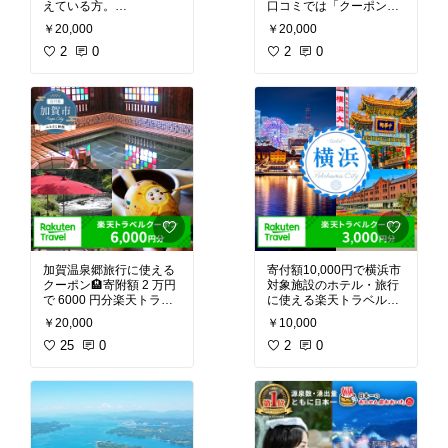
えている方。
口コミでは「クーポンが
口コミでは「寄付額20,0
翌日に反映されて使いや
￥20,000
￥20,000
00円で約6,000円分のク
すかった」「有効期限3
ーポンがもらえる」「3
2
0
年で焦らず計画できる」
2
0
年間有効で計画しやす
と評価✅
い」と評価されています
金沢の観光を楽しみなが
✅
ら、ふるさと納税で地元
富山の海の幸や温泉など
応援もできることも気に
楽しみながら、被災地支
なっています✨
援にもつながる点が気に
なっています✨
加賀温泉郷旅行に使える
寄付額10,000円で横浜市
クーポン🏨寄附額 2 万円
対象施設のホテル・旅行
で 6000 円分楽天トラベ
に使える楽天トラベル30
ルクーポンがもらえると
00円分のクーポン。予約
￥20,000
￥10,000
のこと。山代・山中・片
後適用で保管簡単。父の
山津温泉の宿で利用でき
25
0
日・母の日に旅行プレゼ
2
0
るとかで、家族旅行に良
ントとしてもよいかも👍
さそう✨気になる方チェ
ック♪