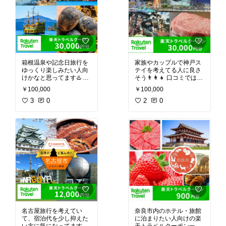
箱根温泉や記念日旅行を
家族やカップルで神戸ス
ゆっくり楽しみたい人向
テイを考えてる人に良さ
けかなと思ってます♨️ 地
そう👨‍👩‍👧 口コミでは対
域創生賞受賞の箱根町ク
象施設が多くて楽天トラ
￥100,000
￥100,000
ーポンで、対象宿も多い
ベル予約時も使いやすい
みたいで気になってま
3
0
みたいで、私も一度試し
2
0
す。気になる方はチェッ
てみたいです。気になる
ク♪
方はチェック♪
名古屋旅行を考えてい
奈良市内のホテル・旅館
て、宿泊代を少し抑えた
に泊まりたい人向けの楽