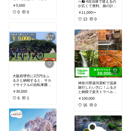
へ🛍️ 4自治体で使えるの
対象施設で使える楽天ト
￥5,000
が広くて便利、旅の計画
ラベルクーポンが気にな
に合いそうでチェック中
ります🌿
0
0
￥11,000〜
⭐
13
0
大阪府堺市に3万円をふ
るさと納税すると、サカ
神奈川県湯河原町で温泉
イサイクルの自転車購入
旅行したい方に！ふるさ
に使える9,000円分のク
￥30,000
と納税で楽天トラベルク
ーポンがもらえるとのこ
ーポンが返礼品でもらえ
と🚲。指定のWebサイト
6
1
￥100,000
ます。レビューを見ると
限定で利用でき、有効期
「寄付額の30％割引で使
16
0
限は寄付後約1年。その
える」「有効期限3年間
他条件あり。自転車買い
で使いやすい」という口
換えようと思っているの
コミがあり、税控除も受
で気になってます♪
けられてダブルでお得み
たい✨気になる方はチェ