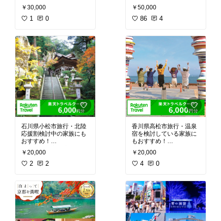
ベルクーポンは使い勝手
万5千円分が返礼品✨ 福
￥30,000
￥50,000
がよい」「お宿選びから
岡市内対象宿泊に利用可
楽しめる」って評価が多
1
0
能、翌々日から使える⭐
86
4
く、対象施設が一番多い
有効期限3年で観光・出
クーポンって評判！ふる
張・ビジネス便利✨ 宿泊
さと納税で購入できるの
費・交通費・観光・体験
ことも気になっています♪
にも幅広く使える✨ 電子
クーポンで楽天トラベル
サイト利用🏨 気になる方
はチェック♪
石川県小松市旅行・北陸
香川県高松市旅行・温泉
応援割検討中の家族にも
宿を検討している家族に
おすすめ！
もおすすめ！
「旅行費が高・応援計画
「旅行費が高くなりすぎ
￥20,000
￥20,000
面倒」悩みを、30% クー
る・クーポン探し面倒」
ポン＋復興支援で実質割
2
2
悩みを、寄付額60%クー
4
0
引・意義ある寄付で叶え
ポンで実質割引＋予約簡
てくれそう。
単で叶えてくれそう。
口コミでは「旅行楽しみ
口コミでは「栗林公園・
なお地域支援・北陸新幹
塩江温泉・さぬきうどん
線も近い・3 年間有効で
が楽しめる・3年間有効
Flexible」って声が多い
で Flexible」って声が多
💫
い💫