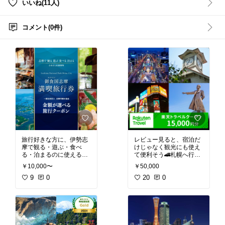
いいね(11人)
コメント(0件)
旅行好きな方に、伊勢志
レビュー見ると、宿泊だ
摩で観る・遊ぶ・食べ
けじゃなく観光にも使え
る・泊まるのに使えるの
て便利そう🚄札幌へ行く
が良さそう🎫 口コミを調
予定がある人に良さそう
￥10,000〜
￥50,000
べたところ、使いやすさ
です♪
と施設の多さが好評でし
9
0
20
0
た♪