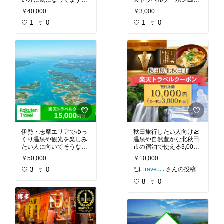
い方に気になってます🌿
天トラベルクーポン🎫レ
口コミでは対象施設で使
ビューを見ると、寄付額
￥40,000
￥3,000
えて便利そうで、旅の予
に応じたクーポン金額
定に合わせやすい点がよ
1
0
で、奈良市の対象施設の
1
0
さそうです。
宿泊代の一部補助として
使えるのが便利そう。寄
付日から有効期限が3年
間と長めなので、家族旅
行の予定を立てやすそう
で気になっています。奈
良観光をゆっくり楽しみ
たい方はチェック♪
伊勢・志摩エリアでゆっ
秋田旅行したい人向け🛫
くり温泉や観光を楽しみ
温泉や自然豊かな北秋田
たい人に向いてそうな楽
市の宿泊で使える3,000
天トラベルクーポン🏝️対
円クーポンが口コミで便
￥50,000
￥10,000
象宿が多めで「行きたか
利そう＆ふるさと納税で
travel-review.info✈️
ったホテルが対象だっ
3
0
旅費の足しにできるのが
さんの投稿
た」「三重は観光スポッ
気になってます。チェッ
8
0
トが充実」といったレビ
クしてみて♪
ューがあって、次の旅行
候補として気になってい
る方はチェックしてみた
い返礼品。