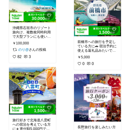
沖縄県石垣市のリゾート
旅向け、複数枚同時利用
で大型プランにも使いや
すい、対象250件以上＆
前橋市への旅行を予定し
￥100,000
送料無料で試してみたい♪
ている方に🚗 宿泊予約に
のり@
さんの投稿
使える返礼品みたいで、
上手に活用できそうなの
82
3
￥5,000
が気になります💡
0
0
旅行好きで北海道八雲町
への宿泊を考えている方
長野旅行を楽しみたい方
に✈️ 寄付額5,000円で、