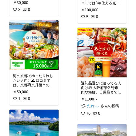
トラベル対応で予約に使
￥30,000
コミでは3年使える点や
いやすく、露天風呂や宿
対象施設の多さが見られ
泊券として便利そうなの
2
0
￥100,000
て、計画派には気になっ
で気になってる♪
ています✨
5
0
海の京都でゆったり旅し
たい人向け🌊 口コミで
返礼品選びに迷ってる人
は、京都府京丹後市の宿
向け🎁 大阪府泉佐野市
泊に使えて、温泉や海鮮
￥50,000
肉や海鮮、日用品まで後
を楽しむ旅行と相性が良
から選べるのが気になっ
さそうです。夏休みの宿
1
0
￥1,000〜
てます✨
探しをしている方はチェ
たれ💧🌱
さんの投稿
ック♪
76
0