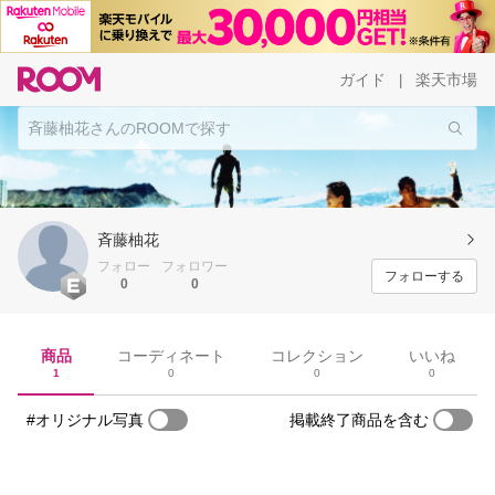
ガイド
楽天市場
|
斉藤柚花
フォロー
フォロワー
フォローする
0
0
商品
コーディネート
コレクション
いいね
1
0
0
0
#オリジナル写真
掲載終了商品を含む