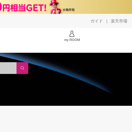
ガイド
楽天市場
|
my ROOM