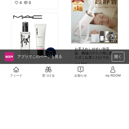
4
0
お手入れしやすい加湿
器、職場のデスク用に購
アプリでこのページを見る
開く
入🛒これ置くだけで仕事
中の乾燥気にならなくな
￥4,650
最近はもっぱら美容系の
#ふるさと納税
#生活家電
2
0
#乾燥対策
#湿
これ肌発光するからつや
気対策
#加湿器
#デスク
フィード
見つける
お知らせ
my ROOM
肌になりたい人におすす
ワーク
#インテリア
￥19,000
#おすすめスキンケア
0
0
#ハ
イライト
#mac
#デパコ
ス
#UVケア