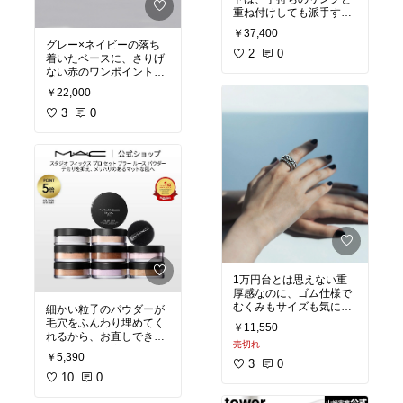
重ね付けしても派手すぎ
ず、指先を細く綺麗に見
￥37,400
せてくれる！
グレー×ネイビーの落ち
2
0
着いたベースに、さりげ
ない赤のワンポイントが
絶妙なアクセントになっ
￥22,000
て、履くだけでシンプル
なコーデが「お洒落上級
3
0
者」な雰囲気に変わる
よ。
1万円台とは思えない重
厚感なのに、ゴム仕様で
むくみもサイズも気にせ
細かい粒子のパウダーが
ず「毎日使い」できるか
毛穴をふんわり埋めてく
￥11,550
ら、投資価値は想像以
れるから、お直しできな
売切れ
上。
い会議の日も夜までくす
￥5,390
3
0
#オリジナル写真
10
0
#買って
よかった
#時短美容
#お