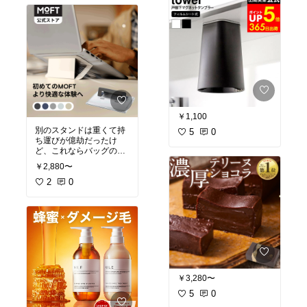
こもり美容
#透明感
#お
すすめスキンケア
#パウ
ダー
#mac
#フェイスパ
ウダー
￥1,100
別のスタンドは重くて持
5
0
ち運びが億劫だったけ
ど、これならバッグの中
で全く嵩張らないから外
￥2,880〜
勤派にもおすすめ！
2
0
￥3,280〜
5
0