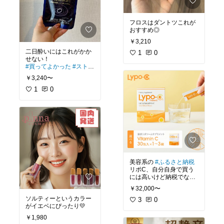
フロスはダントツこれが
おすすめ◎
￥3,210
二日酔いにはこれがかか
1
0
#買ってよかった
#ストレ
ス解消
#ウコン
#二日酔
￥3,240〜
い
1
0
美容系の
#ふるさと納税
リポC、自分自身で買う
には高いけど納税でなら
￥32,000〜
#美白ケア
#美肌ケア
#ビ
ソルティーというカラー
タミン
3
#サプリ
0
#リポc
#l
がイエベにぴったり💛
ypoc
￥1,980