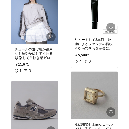
リピートして3本目！乾
燥によるファンデの粉吹
きや毛穴落ちを完璧に防
チュールの透け感が袖周
いでくれるから、長時間
りを華やかにしてくれる
￥5,500〜
のデスクワークでもお直
🪞 楽して手抜き感ゼロの
しいらずで美肌をキープ
4
0
洗練されたシルエットが
￥15,675
できる。
これ1枚で完成☁️
1
0
肌に馴染む上品なゴール
ドは、手持ちのリングと