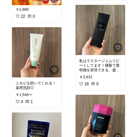
￥2,980
22
0
私はラスタージェムリピ
ートしてます！裸眼で透
明感を実現できる、盛れ
るコンタクトなので会社
￥3,432
にもつけていけます。楽
ニキビを防いでくれる！
天市場で2年連続年間No.
18
0
薬用洗顔◎
1となるなどすごく人気
で、2箱買うと1箱無料で
￥1,540〜
付いてくるのも魅力の一
4
1
つです！
#必需品
#カラーコンタク
ト
#盛り
#おすすめコスメ
#アイメイク