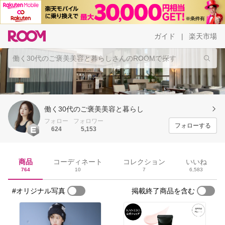
ガイド
楽天市場
|
働く30代のご褒美美容と暮らし
フォロー
フォロワー
フォローする
624
5,153
商品
コーディネート
コレクション
いいね
764
10
7
6,583
#オリジナル写真
掲載終了商品を含む