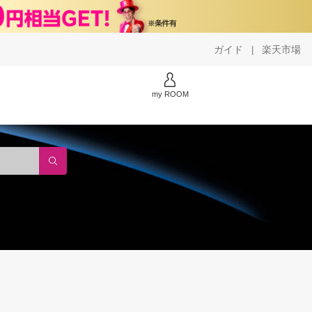
ガイド
楽天市場
|
my ROOM