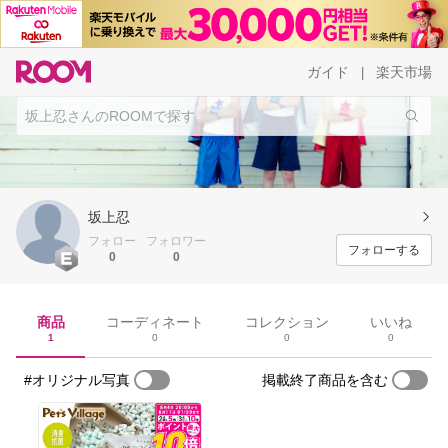
ガイド
楽天市場
|
坂上忍
フォロー
フォロワー
フォローする
0
0
商品
コーディネート
コレクション
いいね
1
0
0
0
#オリジナル写真
掲載終了商品を含む