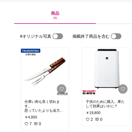
商品
15
#オリジナル写真
掲載終了商品を含む
分厚い肉も良く切れま
子供のために購入。果た
す。
して効果はいかに？
思っていたよりも迫力あ
￥19,800
る大きさでBBQ気分を盛
￥4,950
り上げてくれます。
2
0
従兄弟にもプレゼントし
7
0
ました。