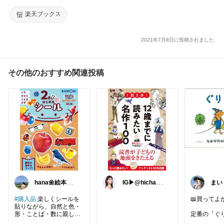
楽天ブックス
2021年7月8日に投稿されました
その他のおすすめ関連投稿
hana🌼絵本と
IG▶︎@hichan0
まい
雑貨
204
#購入品
楽しくシールを
📖買ってよ
貼りながら、自然と色・
形・ことば・数に親しむ
定番の「ぐ
ことができるワークブッ
優しいお話