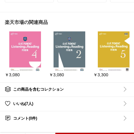
ク🙌
こり☺️
お出かけ先での待ち時間
子どももお
や、移動中の退屈しのぎ
何度も読ん
にも◎
てきます📚
楽天市場の関連商品
長く楽しめ
飛行機での実家帰省に備
えて購入しました😊✈️
#絵本
#絵本
ある暮らし
#読み聞か
ぐら
#知育
#くもん
#2歳
#3歳
#シー
育て
#育児
ルブック
#シール遊び
#
ってよかっ
ワークブック
#幼児教育
#知育
#おうち時間充実
#
￥3,080
￥3,080
￥3,300
おうち学習
この商品を含むコレクション
いいね(7人)
コメント(0件)