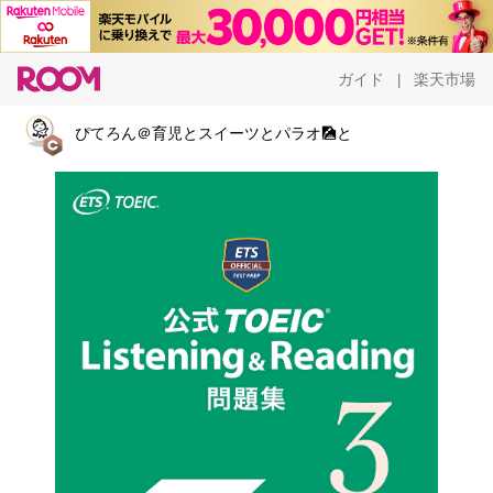
ガイド
楽天市場
|
ぴてろん＠育児とスイーツとパラオ🎑と