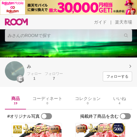
ガイド
楽天市場
|
み
フォロー
フォロワー
フォローする
1
7
商品
コーディネート
コレクション
いいね
19
0
0
4
#オリジナル写真
掲載終了商品を含む