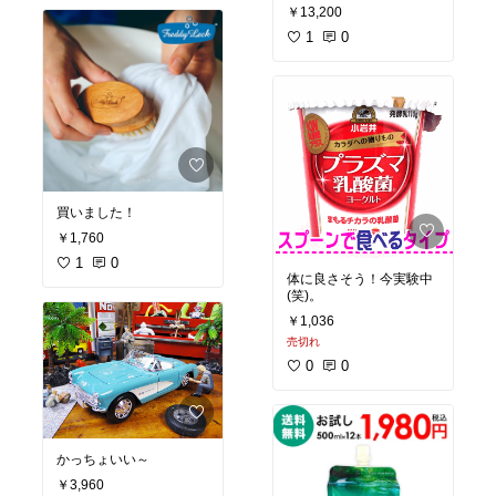
￥13,200
1
0
買いました！
￥1,760
1
0
体に良さそう！今実験中
(笑)。
￥1,036
売切れ
0
0
かっちょいい～
￥3,960