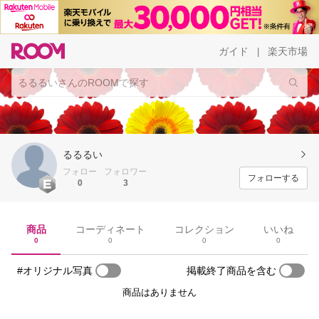
ガイド
楽天市場
|
るるるい
フォロー
フォロワー
フォローする
0
3
商品
コーディネート
コレクション
いいね
0
0
0
0
#オリジナル写真
掲載終了商品を含む
商品はありません