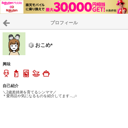
プロフィール
おこめ*
興味
自己紹介
＼2歳差姉弟を育てるシンママ／

＊愛用品や気になるものを紹介してます𓂃𓈒𓏸︎︎︎︎