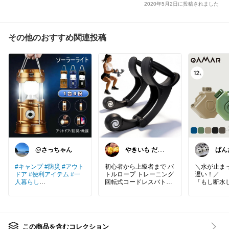
2020年5月2日に投稿されました
その他のおすすめ関連投稿
@さっちゃん
やきいも だい
ぱん
すき
日有
ます
#キャンプ
#防災
#アウト
初心者から上級者まで バ
＼水が止ま
ドア
#便利アイテム
#一
トルロープ トレーニング
遅い！／
人暮らし
回転式コードレスバトル
「もし断水
ロープ 2本セット 静音ベ
んな時にあ
ソーラー充電、手回し充
アリング 筋トレロープ。
がこのウォ
電、USB充電に対応し、
【2026新登場 自社開
ク。普段は
スマホのモバイルバッテ
発！】バトルロープ トレ
Q、洗車な
リーとしても使える多機
ーニング 回転式コードレ
いざという
この商品を含むコレクション
能ライトです。普段はイ
スバトルロープ 2本セッ
手洗い用の