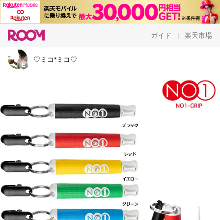
ガイド
楽天市場
|
♡ミコ*ミコ♡