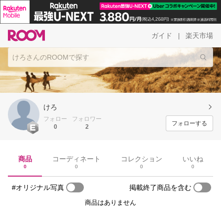
ガイド
楽天市場
|
けろ
フォロー
フォロワー
フォローする
0
2
商品
コーディネート
コレクション
いいね
0
0
0
0
#オリジナル写真
掲載終了商品を含む
商品はありません