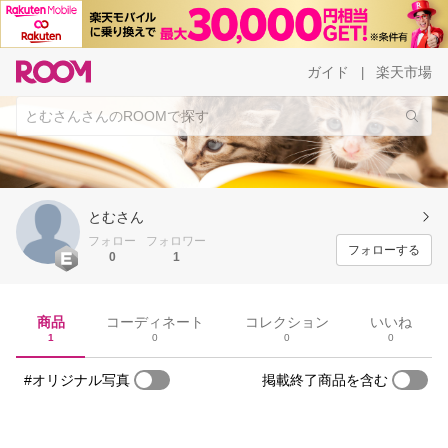
ガイド
楽天市場
|
とむさん
フォロー
フォロワー
フォローする
0
1
商品
コーディネート
コレクション
いいね
1
0
0
0
#オリジナル写真
掲載終了商品を含む