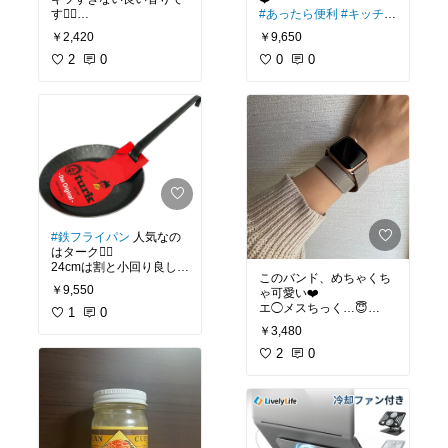
す🙆‍♀️
#あったら便利
#キッチン
グッズ
#キッチン相棒
￥2,420
￥9,650
安いラベンダーオイルの
匂いは結構苦手…
2
0
0
0
だけど、ニールズヤード
は穏やかな香りがす
#買ってよかった
#オリジ
ナル写真
#アロマ
#睡眠
#鉄フライパン
人気なの
はターク🙆‍♀️
24cmは割と小回り良し
このバンド、めちゃくち
🙆‍♀️
￥9,550
ゃ可愛い❤️
エ◯メスちっく…😇
#キッチンの相棒
1
0
#あった
高見えするのでなお🙆‍♀️❤️
ら便利
￥3,480
スポーツバンドに飽きた
ので…購入！
2
0
（グレージュを買いまし
た❤️）
#買ってよかった
#オリジナル写真
#アップ
ルウォッチ
#アップルウ
ォッチバンド