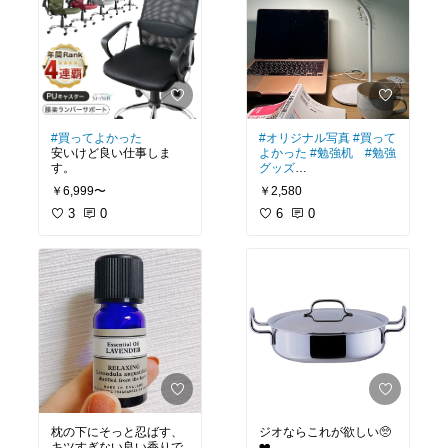
#買ってよかった
#オリジナル写真
#買って
安いけど良い仕事しま
よかった
#勉強机
#勉強
す。
グッズ
尋常じゃなく３歳児に弄
￥6,999〜
￥2,580
ばれますが、とても便利
3
0
です。
6
0
枕の下にそっと忍ばす、
ジオならこれが欲しい🥺
キツすぎない良い香りで