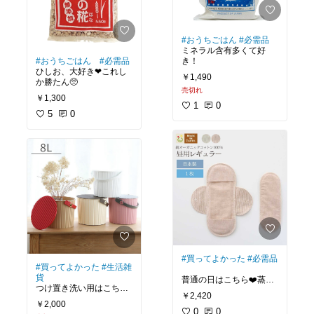
#おうちごはん
#必需品
ミネラル含有多くて好
#おうちごはん
#必需品
き！
ひしお、大好き❤これし
￥1,490
か勝たん🥺
売切れ
￥1,300
1
0
5
0
#買ってよかった
#必需品
#買ってよかった
#生活雑
貨
普通の日はこちら❤️蒸れ
つけ置き洗い用はこちら
ない、快適❣️
￥2,420
です💁‍♀️
￥2,000
0
0