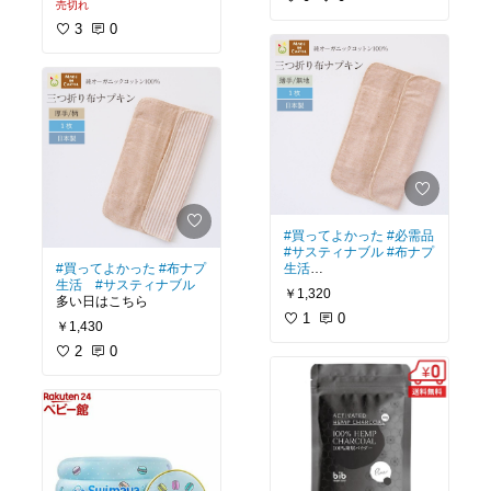
売切れ
3
0
#買ってよかった
#必需品
#サスティナブル
#布ナプ
#買ってよかった
#布ナプ
生活
生活
#サスティナブル
￥1,320
多い日はこちら
このタイプが1番好き！
しかし、油断するとおト
1
0
￥1,430
イレに落とします🥺
2
0