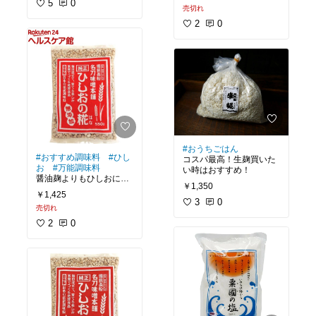
た
#オリジナル写真
5
0
売切れ
2
0
#おうちごはん
#おすすめ調味料
#ひし
コスパ最高！生麹買いた
お
#万能調味料
い時はおすすめ！
醤油麹よりもひしおにハ
￥1,350
マる人、多いはず…！
￥1,425
3
0
売切れ
2
0