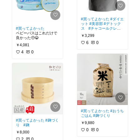
#買ってよかった
#ダイエ
ット
#美容部
#デトック
#買ってよかった
ス
#チャコールクレン
ベビーバスはこれだけで
ズ
￥3,299
良かった🥺😂
6
0
￥4,081
4
0
#買ってよかった
#おうち
ごはん
#麹づくり
#買ってよかった
#麹づく
￥9,880
り
#麹
0
0
￥8,000
2
0