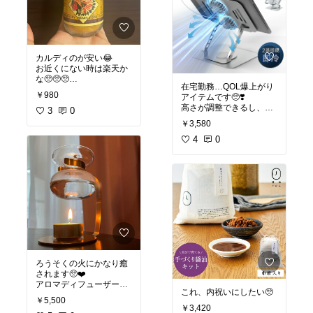
カルディのが安い😂
お近くにない時は楽天か
在宅勤務…QOL爆上がり
#我が家の定番
#カレー
￥980
アイテムです🥺❣️
粉
#調味料
高さが調整できるし、角
3
0
度も調整可能！
￥3,580
レッスンの時にも役立つ
し、娘はiPadを置いてYo
4
0
#買ってよかった
#pc周辺
機器
ろうそくの火にかなり癒
されます🥺❤️
アロマディフューザーも
これ、内祝いにしたい🥺
良いですが…こちらもお
￥5,500
すすめ❤️
#買ってよかっ
￥3,420