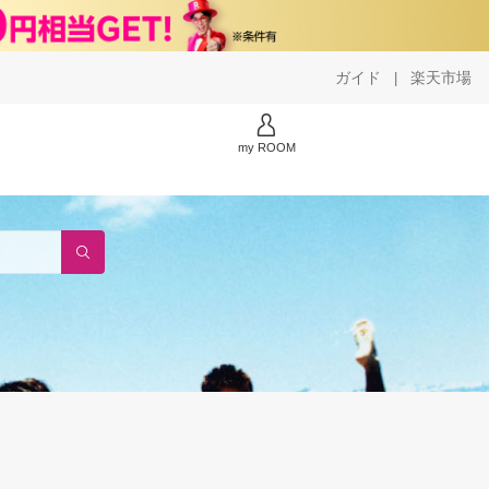
ガイド
楽天市場
|
my ROOM