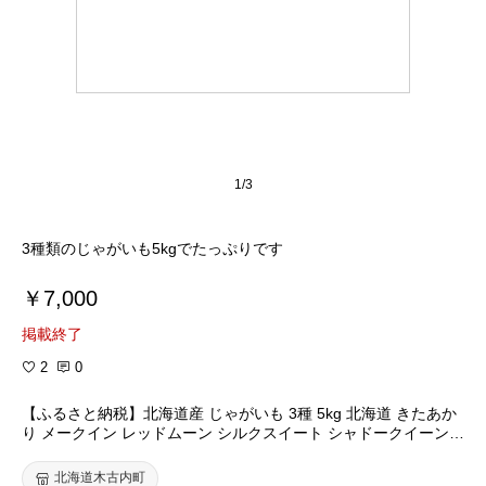
1/3
3種類のじゃがいも5kgでたっぷりです
￥7,000
掲載終了
2
0
【ふるさと納税】北海道産 じゃがいも 3種 5kg 北海道 きたあか
り メークイン レッドムーン シルクスイート シャドークイーン
ジャガイモ ポテト 芋 馬鈴薯 旬 根菜 秋山農園 送料無料 野菜
セット 木古内町 お届け：2024年9月下旬～11月中旬まで
北海道木古内町