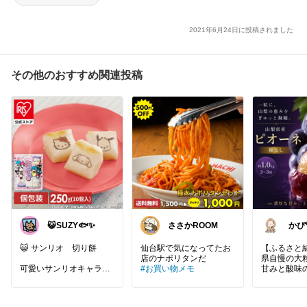
2021年6月24日に投稿されました
その他のおすすめ関連投稿
😺SUZY🐟✨
ささかROOM
かぴ
😺 サンリオ 切り餅
仙台駅で気になってたお
【ふるさと納
県自慢の大
可愛いサンリオキャラク
#お買い物メモ
甘みと酸味
ターがスタンプされたお
スのピオーネ
餅です。
おやつにピッタリの小さ
【特徴】