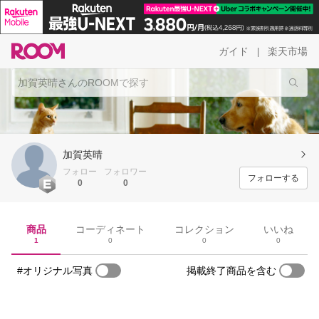
ガイド
楽天市場
|
加賀英晴
フォロー
フォロワー
フォローする
0
0
商品
コーディネート
コレクション
いいね
1
0
0
0
#オリジナル写真
掲載終了商品を含む