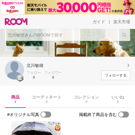
ガイド
楽天市場
|
北川敏雄
フォロー
フォロワー
フォローする
0
0
商品
コーディネート
コレクション
いいね
1
0
0
0
#オリジナル写真
掲載終了商品を含む