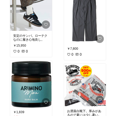
安定のサンバ。ローテク
なのに履き心地良し。
￥15,950
￥7,800
0
0
0
0
お洒落白靴下。厚みがあ
￥1,839
るので夏には少し暑い。