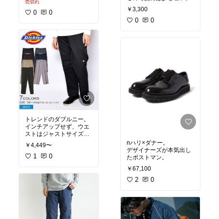
売切れ
￥3,300
0
0
0
0
トレンドのダブルニー。
インチアップせず、ウエ
ストはジャストサイズ
で。
nハリ×ダナー。
￥4,449〜
デザイナーズが本気出し
1
0
たポストマン。
￥67,100
2
0