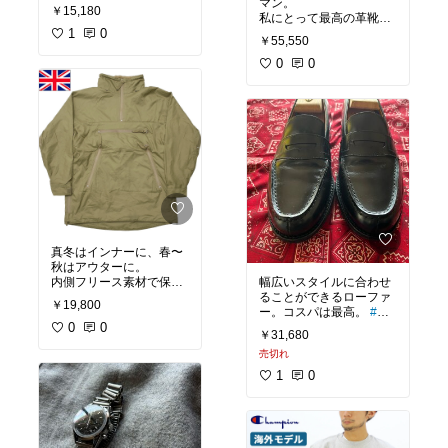
や細めなベルト幅にブラ
マン。
￥15,180
イドルレザーを使用した
私にとって最高の革靴の
素材感が良い。
1
0
一つ。
￥55,550
0
0
真冬はインナーに、春〜
秋はアウターに。
内側フリース素材で保温
幅広いスタイルに合わせ
性もあり。
ることができるローファ
￥19,800
ポケットの容量もしっか
ー。コスパは最高。
#オ
りあるので、子供と遊ぶ
0
0
リジナル写真
￥31,680
時の公園着にも。
売切れ
1
0