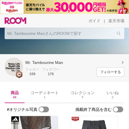
ガイド
楽天市場
|
Mr. Tambourine Man
フォロー
フォロワー
フォローする
109
176
商品
コーディネート
コレクション
いいね
43
1
5
2
#オリジナル写真
掲載終了商品を含む