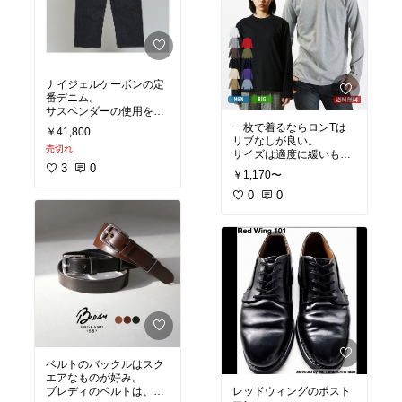
ナイジェルケーボンの定
番デニム。
サスペンダーの使用を想
定しており、ウエストは
一枚で着るならロンTは
￥41,800
かなり大きめ。
リブなしが良い。
売切れ
ベルトで絞めて履くな
サイズは適度に緩いもの
ら、普段のサイズもしく
3
0
を。
￥1,170〜
はワンサイズ下げたサイ
ズがおすすめ。
0
0
ベルトのバックルはスク
エアなものが好み。
ブレディのベルトは、や
レッドウィングのポスト