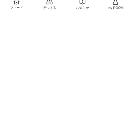
広いサイズに適応、そし
1
0
てそれがデザインのアク
フィード
見つける
お知らせ
my ROOM
￥22,000
セントにもなっている。
nハリの名作ベルト。
2
0
質感、耐久性良し。NAT
Oベルトはモレラート一
択。
￥4,400
1
0
￥3,850
2
0