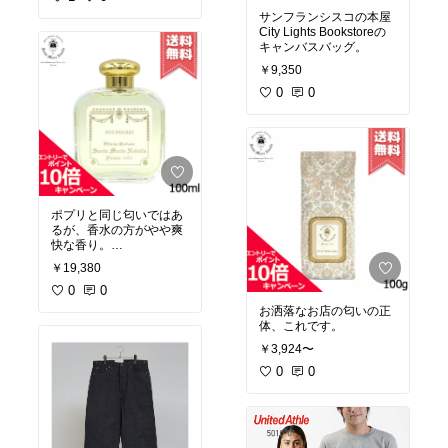
サンフランシスコの本屋
City Lights Bookstoreの
キャンバスバッグ。
￥9,350
0
0
ポプリと同じ匂いではあ
るが、香水の方がやや爽
快な香り。
オーデコロンなので香水
￥19,380
初心者の方にもおすす
め。
0
0
お洒落なお店の匂いの正
体、これです。
￥3,924〜
0
0