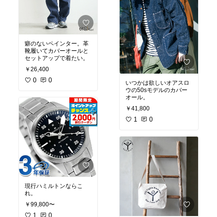
癖のないペインター。革
靴履いてカバーオールと
セットアップで着たい。
￥26,400
0
0
いつかは欲しいオアスロ
ウの50sモデルのカバー
オール。
￥41,800
1
0
現行ハミルトンならこ
れ。
￥99,800〜
1
0