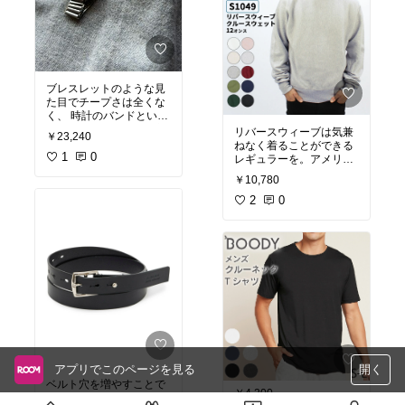
ブレスレットのような見
た目でチープさは全くな
く、 時計のバンドという
よりもブレスレット感覚
リバースウィーブは気兼
￥23,240
で着けることができる。
ねなく着ることができる
緩めからキツめまでその
1
0
レギュラーを。アメリカ
日の気分に応じてサイズ
企画のこちらはやや大き
￥10,780
めなサイズ感で、野暮っ
#オリジナル写真
たさが魅力。
2
0
アプリでこのページを見る
開く
ベルト穴を増やすことで
￥4,200
ワンサイズ展開なのに幅