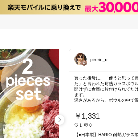
pirorin_o
買った後母に、「使うと思って
た」と言われた耐熱ガラスボウ
開けずに倉庫に片付けられてた
ます。
深さがあるから、ボウルの中で
器だから電子レンジもOKだし、
気がしています。重いし、ガラ
￥1,331
いという手間はありますけどね
1
0
#HARIO
#耐熱ガラスボウル
#キ
【●日本製】HARIO 耐熱ガラス製