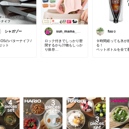
シャガゾー
sun_mama_ro
fuu☺︎
om
COSのバターナイフ /
ロック付きでしっかり密
９時間経っても氷が
セット
閉するから汁物もしっか
る！
り保存
ペットボトルを全て
のステンレス素材
傾けても漏れる心配がな
ポーチ型のカバー★
固いバターもスッと
いからお弁当箱としても
るそう。
使える
特殊な両面アルミの
そのままレンジで温めら
素材で
丸いのでジャム用や
れるし、食洗機も使えて
内側は吸水力の高い
ヘラとしても◎
お手入れも楽
クロファイバーに◎
カラーも可愛くてテンシ
ョンが上がる
外側に水滴は全く付
ターナイフ
#ジャムナ
いから
#ARCOS
#アルコス
🎈気になったら『楽天市
バッグに入れておい
んベラ
#餃子ヘラ
#餃
場で詳細を見る』⬇️をタ
安心👌
ら
#バター用
#ジャ
ップ
#先丸
#ステンレス
#
通勤通学などの普段
ラリー
#キッチン用
🌸おすすめまとめていま
にも
#キッチン雑貨
#食洗
す！→
#sunmamaおすす
長時間のアウトドア
応
#2608_09
めキッチン用品
大活躍😊
shop👉
#Neolifestylesho
#ペットボトルホル