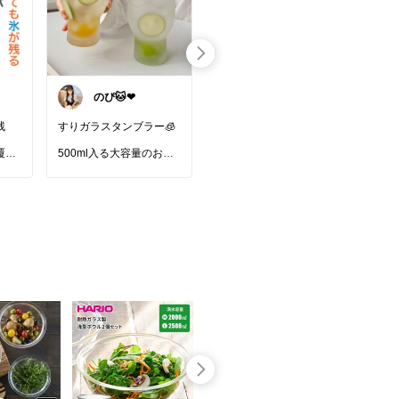
とんとん🐼✨い
いねに感謝です
🙇‍♀️
残
すりガラスタンブラー🧊
💦水回りの神アイテム✨
置く
生ごみネットがスッキリ
しい
覆う
500ml入る大容量のおし
付けられる✨シンクのゴ
パズ
ゃれグラス🥃
ミ捨ても超カンタン✨市
使え
曇りガラスで飲み物が映
販のネットをつけるだけ
保冷
える✧︎*。
排水口プレート😊
ひと
つな
マイ
🏬 排水口かんたん交換シ
#テーブルコーデ
#食器集
ョップ
北欧
め
#キッチンの相棒
#キ
✴️ 排水口カバー
出し
かな
ッチン雑貨
#あったら便
いい
利
#韓国雑貨
#ずっと欲
ても
しかった
クリックでコレクション
𓂃𓈒
へ行けます👇
𓂃
使い
➡️
#🔪自慢のキッチンコレ
クション🔪
も見てね‼️
#し
にも
の道
🐈
ダー
#
#キッチン用品
#台所
#
楽天