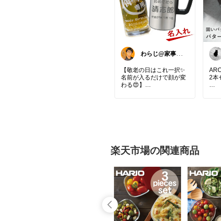
わらじ@家事パ
パ
【敬老の日はこれ一択✨
AR
名前が入るだけで顔が変
2本
わる😍】
独自
じいじの名前が入ってる
で、
だけで、渡した瞬間のリ
切れ
アクションが全然違いま
した😍
先が
真空断熱でビールが最後
餃子
までキンキン、名入れは
製作に日数がかかるので
楽天市場の関連商品
9/15に間に合わせるなら
#バ
今が仕込み時です✨
イフ
#あ
詳しくは『楽天市場で詳
子へ
ム用
#敬老の日
カト
#名入れギフト
品
#タンブラー
機対
#プレゼント選び
#じいじばあば