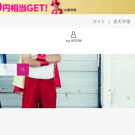
ガイド
楽天市場
|
my ROOM