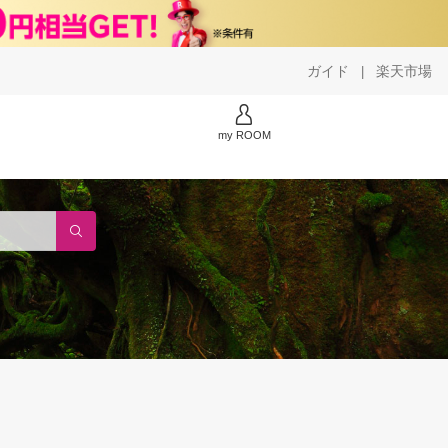
ガイド
楽天市場
|
my ROOM