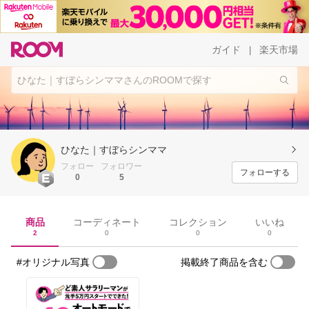
ガイド
楽天市場
|
ひなた｜すぼらシンママ
フォロー
フォロワー
フォローする
0
5
商品
コーディネート
コレクション
いいね
2
0
0
0
#オリジナル写真
掲載終了商品を含む