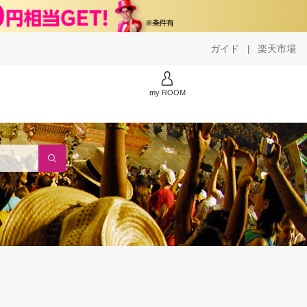
ガイド
楽天市場
|
my ROOM