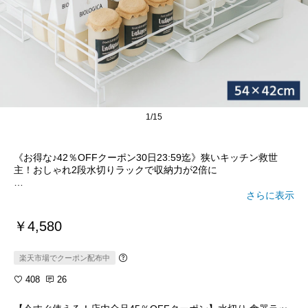
1/15
《お得な♪42％OFFクーポン30日23:59迄》狭いキッチン救世
主！おしゃれ2段水切りラックで収納力が2倍に
多機能水切りラック！ 限られたキッチンを有効活用✨ 2段構造＆
さらに表示
水切りトレー付きで清潔＆省スペース！ 水が流れる設計でシン
ク横もスッキリ♪ 組立簡単＆おしゃれなデザインで新生活にもぴ
￥4,580
ったり💡 今だけお得にゲットできるチャンスです💨
🐧詳しくは
楽天市場でクーポン配布中
【楽天市場で詳細を見る】をタップしてね🐧
408
26
#お買い物マラソン