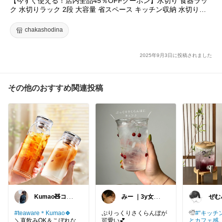
【今すぐ使える！店内全品45％OFFクーポン】水切り 食器ラッ
#水切りラック
#食器ラック
#キッチン収納
#省スペース収納
#2
ク 水切りラック 2段 大容量 省スペース キッチン収納 水切りト
段ラック
#シンク横収納
#水が流れるラック
#スチール製ラック
レー付き スチール製 組立簡単 おしゃれ シンク横 水が流れる 横
#組立簡単
#おしゃれキッチン
#新生活準備
#楽天購入品
#時短家
置き 流れる キッチン おしゃれ 新生活
chakashodina
事
#便利グッズ
#キッチン整理
#収納アイテム
#買ってよかった
#クーポンあり
#セール情報
#ずっと欲しかった
#あったら便利
#おすすめ
#オススメ
#新生活
2025年9月3日に投稿されました
応援
#42%OFF
#キッチン用品
#キッチンの相棒
#調理器具
#キッチンコーデ
#時
短家事
#時短料理
#大容量
#省スペース
その他のおすすめ関連投稿
Kumao🧸コレ
みー ｜3y女の
ぜむパ
クションみてね
子ママ
暮ら
✨
い
#teaware＊Kumao🍀
ぷりっくりさくらんぼが
𓏲𓎨
#“キッ
＼直飲みOK＆こぼれな
可愛い💕
とカフェ感。