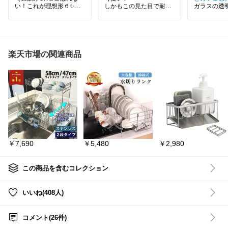
い！これが理想形🥤✨／
しかもこの見た目で耐熱
ガラスの透
kiyokyou シンプル＆おし
とか…ズルくない？
付きのちょ
ゃれガラス水筒🍀
置いてある
飲み物時間
✔️ 密封性NO.1でバッグの
#耐熱ガラス
#カップ
#コ
見える
中も安心◎
ップ
#タンブラー
#グラ
✔️ ジュース・麦茶・紅
ス
#あったら便利
#テー
ジュースも
楽天市場の関連商品
茶・梅酒までこれ1本♡
ブルコーデ
フで注ぐ時
✔️ アウトドア・通勤・ス
るやつ
ポーツなどどこでも活躍
詳しくは ✯
🎁
細を見る✯ で
∞-----------------
見た目も可愛いから毎日
持ち歩きたくなるやつ。
#キッチンit
気になる方はチェックし
キッチン用品
てね🥰🩷
#スマイル
@zemu
←シ
￥7,690
￥5,480
￥2,980
＊＊＊＊＊＊＊＊＊＊＊
まとめてます
＊＊＊＊＊＊＊
∞-----------------
ෆ ̖́-
👇🏻その他のインテリア商
SNS風 ウ
この商品を含むコレクション
ャー 蛇口付
#おしゃれインテリア＊K
タンド付き
umao
ーバー 耐熱
いいね(408人)
#スマイルフォーエバー
ル ウオータ
＊Kumao
ゃれ 卓上 
#お得ｺﾚｸｼｮﾝ＊Kumao
ル ジュース 
コメント(26件)
ラス水筒 保
#見やすくまとめてる
ドア オフェ