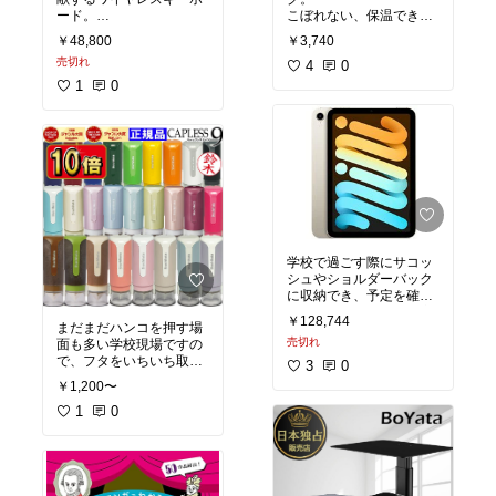
ード。
こぼれない、保温でき
トラックポイントもつい
る、おしゃれで三拍子そ
￥48,800
￥3,740
ていて、マウスを使わな
ろってます。
売切れ
くても全操作ができてし
4
0
まいます（結局マウスは
1
0
つかっていましたけ
ど）。
打ち心地も良いです。len
ovo製なので堅牢性もあ
ります。
学校で過ごす際にサコッ
シュやショルダーバック
に収納でき、予定を確認
したり、授業で動画や音
￥128,744
まだまだハンコを押す場
楽を流したりなど便利に
売切れ
面も多い学校現場ですの
使えるサイズ。ペンも一
で、フタをいちいち取り
緒に購入するのが良いで
3
0
外さなくてもよいシャチ
す。
￥1,200〜
ハタがおすすめ。店頭に
ない珍しい名前の方はネ
1
0
ットオーダーしましょ
う。