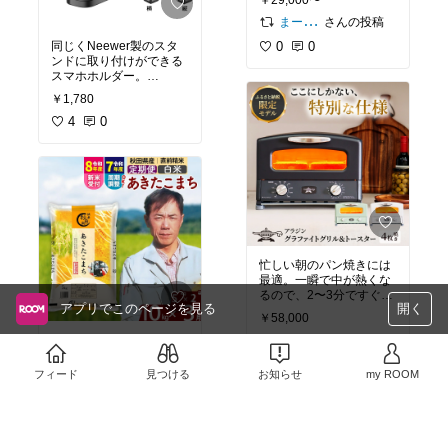
￥29,000〜
いろんなそうめんにして
ルーティンの朝ごはんや
さんの投稿
まーたん⭐いつもありがとうございます😊
昼ごはんにできます！
同じくNeewer製のスタ
0
0
ンドに取り付けができる
スマホホルダー。
ピアノの真俯瞰撮影がで
￥1,780
きるようになります。
4
0
忙しい朝のパン焼きには
最適。一瞬で中が熱くな
るので、2〜3分ですぐに
アプリでこのページを見る
開く
パンが焼けます。焼きむ
￥58,000
らもなくて、焼き時間が
味はお墨付きの「秋田こ
アナログなつまみで決め
2
0
まち」。
られるので、お好みの焼
配送のタイミングを細か
き加減にできるのも地味
フィード
見つける
お知らせ
my ROOM
く指定でき、減り具合で
に嬉しい。
￥60,000
配送時期の調整もできて
便利！
さんの投稿
余ったふるさと納税の額
りくママ5月20日購入感謝です☺️
これでお米には困らなく
で実家にもプレゼントし
2
0
なります！
ました。