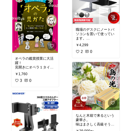
職場のデスクにノートパ
ソコンを置いて使ってい
ます。
これとワイヤレスキーボ
￥4,299
ード、マウスを合わせて
使うスタイル。
2
0
こうすると、PCを奥に置
オペラの鑑賞授業に大活
けて作業スペースが確保
躍！
できます。
見開きにオペラ１タイト
さらにこのスタイルだと
ルのあらすじや情報が収
PCのキーボードは使わな
￥1,760
まっており、かつA4サイ
いので、平なPCキーボー
ズなので、そのままコピ
3
0
ド面に書類を置いて、見
ーして授業で配付するこ
ながら作業したりもでき
とができます。
て地味に便利です。(斜め
になっている製品ではそ
れができません)。
#買っ
てよかった
なんと木箱で来るという
豪華さ。
味はまさしく高級そうめ
ん！６キロあれば、毎日