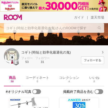
ガイド
楽天市場
|
コギト(時短と効率化最適化の鬼)
フォロー
フォロワー
フォローする
53
31
商品
コーディネート
コレクション
いいね
58
0
4
0
#オリジナル写真
掲載終了商品を含む