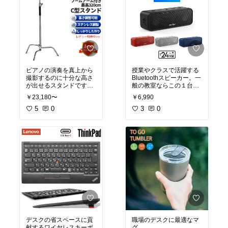
ピアノの演奏を真上から
授業やクラスで活躍する
撮影するのに十分な高さ
Bluetoothスピーカー。一
が出せるスタンドです。
般の教室ならこの１台で
スマホアダプタなど取り
十分聞き取れる音量で流
￥23,180〜
￥6,990
付けアダプタを購入すれ
せます。安価＆防水機能
ば、スマホ・カメラなど
5
0
があるので良いです。
3
0
いろいろ取り付けするこ
もっと高音質で鳴らした
ともできます。
い場合はBOSEのものが
おすすめ。
デスクの省スペースに貢
職場のデスクに最適なマ
献するワイヤレスキーボ
グ。