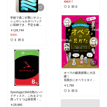
掲載終了
つつ使いやすい。
3
0
学校で過ごす際にサコッ
シュやショルダーバック
に収納でき、予定を確認
したり、授業で動画や音
￥128,744
楽を流したりなど便利に
売切れ
使えるサイズ。ペンも一
緒に購入するのが良いで
3
0
す。
オペラの鑑賞授業に大活
躍！
見開きにオペラ１タイト
ルのあらすじや情報が収
￥1,760
まっており、かつA4サイ
ズなので、そのままコピ
3
0
SynologyのNAS用のハー
ーして授業で配付するこ
ドディスク。これを２つ
とができます。
買って１つは保管用・１
つはバックアップにする
￥29,980
ことができます（RAID