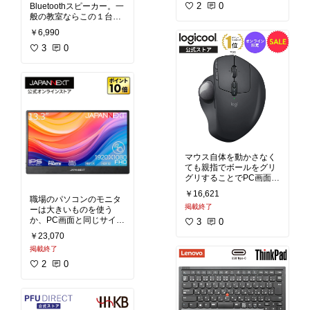
タッチパネルに用途ごと
2
0
Bluetoothスピーカー。一
のボタンを登録でき、
般の教室ならこの１台で
「職員会議用」は裏表ス
十分聞き取れる音量で流
￥6,990
キャン、「パンフレット
せます。安価＆防水機能
用」は片面でカラー、な
があるので良いです。
3
0
ど用途ごとにタッチパネ
もっと高音質で鳴らした
ルで簡単に設定を選んで
い場合はBOSEのものが
スキャンできるのが便
おすすめ。
利。
マウス自体を動かさなく
ても親指でボールをグリ
グリすることでPC画面の
カーソルを動かせるの
￥16,621
で、デスクの省スペース
職場のパソコンのモニタ
掲載終了
に。最初は使いにくさを
ーは大きいものを使う
感じますが、慣れると戻
か、PC画面と同じサイズ
3
0
れなくなります。
のモニターを買って２画
￥23,070
面にするなど、画面領域
掲載終了
を増やすとコピペや資料
参照が楽になって導入す
2
0
るだけで効率性が上がり
ます。
この商品はタッチ操作も
できます。