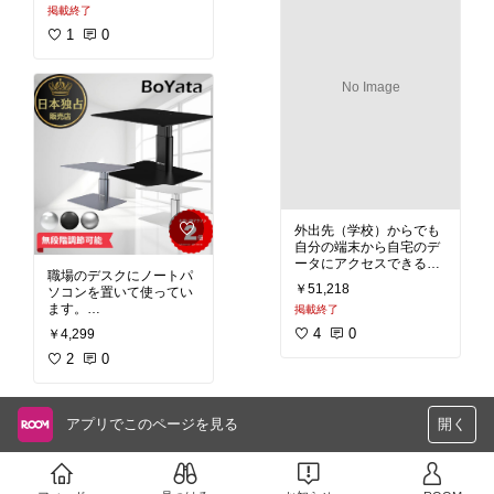
掲載終了
1）。もちろんバックア
ップなしで２つで１６TB
1
0
の容量にする（RAID0）
にすることもできます。
No Image
外出先（学校）からでも
自分の端末から自宅のデ
ータにアクセスできるよ
職場のデスクにノートパ
うになるところが便利。
￥51,218
ソコンを置いて使ってい
音楽にもアクセスできま
ます。
掲載終了
す。
これとワイヤレスキーボ
4
0
￥4,299
ード、マウスを合わせて
使うスタイル。
2
0
こうすると、PCを奥に置
けて作業スペースが確保
できます。
アプリでこのページを見る
開く
さらにこのスタイルだと
PCのキーボードは使わな
いので、平なPCキーボー
ド面に書類を置いて、見
ながら作業したりもでき