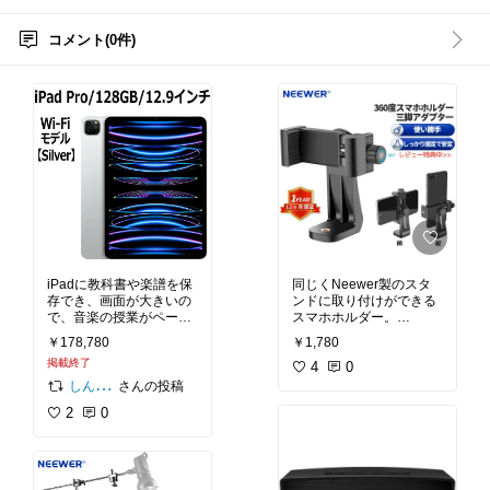
コメント(0件)
iPadに教科書や楽譜を保
同じくNeewer製のスタ
存でき、画面が大きいの
ンドに取り付けができる
で、音楽の授業がペーパ
スマホホルダー。
ーレスになります。重い
ピアノの真俯瞰撮影がで
￥178,780
￥1,780
楽譜を持ち歩く必要がな
きるようになります。
掲載終了
く、これ１つで音楽の授
4
0
業を完結させることも可
しんちゃん
さんの投稿
能です。
2
0