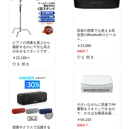
音楽の授業でも使える高
音質のBluetoothスピーカ
ー。
ピアノの演奏を真上から
前後にスピーカーがつい
￥23,980
撮影するのに十分な高さ
ていて、低音も鳴り、高
が出せるスタンドです。
掲載終了
温もクリア。クラシック
スマホアダプタなど取り
音楽の再生にも適してい
1
0
￥23,180〜
付けアダプタを購入すれ
ます。防水ではありませ
ば、スマホ・カメラなど
5
0
んので、外に持ち出すの
いろいろ取り付けするこ
は向きません。
ともできます。
音楽室に良いと思いま
す。
小さいながらに高速でA4
書類をスキャンできるの
で、かさばる職員会議資
料などをスキャンして捨
￥56,100
てればデスクキャビネッ
掲載終了
トがスッキリします。
授業やクラスで活躍する