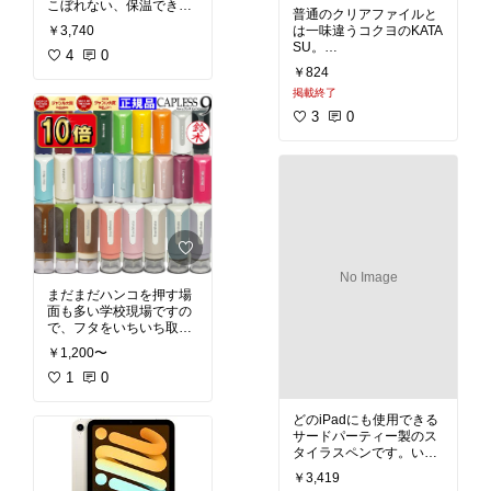
こぼれない、保温でき
普通のクリアファイルと
る、おしゃれで三拍子そ
￥3,740
は一味違うコクヨのKATA
ろってます。
SU。
4
0
インデックス付きで何が
￥824
入っているのかわかりや
掲載終了
すく、インデックスは小
さいタイプの付箋のサイ
3
0
ズになっているので書き
換えも簡単です。
No Image
まだまだハンコを押す場
面も多い学校現場ですの
で、フタをいちいち取り
外さなくてもよいシャチ
￥1,200〜
ハタがおすすめ。店頭に
ない珍しい名前の方はネ
1
0
ットオーダーしましょ
う。
どのiPadにも使用できる
サードパーティー製のス
タイラスペンです。いろ
いろ買って試しましたが
￥3,419
このUSGMoBiが長持ちし