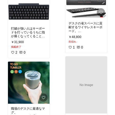
デスクの省スペースに貢
献するワイヤレスキーボ
打鍵が強い人はキーボー
ード。
ドを打っているうちに指
トラックポイントもつい
が痛くなってくることも
￥48,800
ていて、マウスを使わな
あります。その場合、深
￥31,900
売切れ
くても全操作ができてし
く沈むキーボードがおす
まいます（結局マウスは
掲載終了
1
0
すめ。HHKBはその最高
つかっていましたけ
峰で、打ち心地は最高だ
2
0
ど）。
し、Bluetooth接続・複数
打ち心地も良いです。len
台接続も可能で省スペー
ovo製なので堅牢性もあ
スで職場デスクでも邪魔
ります。
になりません。
No Image
職場のデスクに最適なマ
グ。