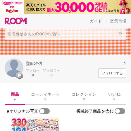
ガイド
楽天市場
|
窪田雅信
フォロー
フォロワー
フォローする
0
0
商品
コーディネート
コレクション
いいね
1
0
0
0
#オリジナル写真
掲載終了商品を含む