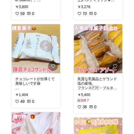
er Bueno』。
上)ハンディファン🪭
#ゴディバ
#GODIVA
#クッ
軽やかな食感と濃厚なヘ
カラビナ＆ストラップ付
キー
#ゼリー
#ケーキ
￥3,800
￥3,278
ーゼルナッツクリームが
きで便利です😄
絶妙にマッチする、世界
59
0
70
0
中で愛されるお菓子で
す！
#オリジナル写真
#スマー
#オリジナル写真
#おうち
ト家電
#オシャレ家電
カフェ
#自分へのご褒美
#ハンディファン
#小型家
#ティータイム
#チョコレ
電
#扇風機
#リチウムイオ
ート
#チョコバー
#イタリ
ン電池
ア
#アウトドア
#携帯扇風機
#輸入菓子
#お試しスイー
ツ
チョコレートが分厚くて
良質な乳製品とゲランド
美味しいです😆
塩の産地、
フランス🇫🇷・ブルター
今までになかった“しゃり
ニュのおいしさをお届け
￥1,404
￥5,400
しゃり食感”のおいしい
する
販売終了
「音」を奏でる新作ショ
49
0
焼菓子専門店「ビスキュ
コラサンド、「鎌倉チョ
イテリエ ブルトンヌ」
38
0
コサンドだょ」🙌🏻
バター🧈の風味豊かな焼
き菓子をお楽しみくださ
#オリジナル写真
#ギフト
い😆
#スイーツ部
#お取り寄せ
#おやつ
#スイーツ
#お土産
#チョ
#オリジナル写真
#自分へ