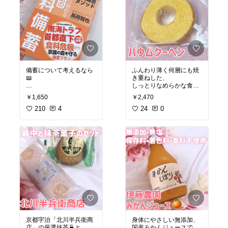
備蓄について考えるなら
ふんわり薄く何層にも焼
📖
き重ねした、
しっとりなめらかな食感
食料危機を想定した長期
のバウムクーヘンです！
￥1,650
￥2,470
食料備蓄についての対
個包装になっていて保存
策、
210
4
にも持ち運びも🙆‍♀️
24
0
方法論を詳細解説してい
ます。
#オリジナル写真
#スイー
食料•水•エネルギーそれ
ツ部
#手土産
ぞれの備蓄、
#洋菓子
#焼菓子
#バウム
また社会インフラ停止し
クーヘン
たらどう備えるか？
この本📖で理解を深めら
れます🙆‍♀️
#オリジナル写真
#防災
#
災害
#食料備蓄
#本気の備蓄
#地震対策
#
家族を守る
#読書記録
#防災グッズ
#ローリング
京都宇治「北川半兵衛商
身体にやさしい無添加、
ストック
#おすすめ本
店」の厳選抹茶🍵と、
国産みかんジュースで