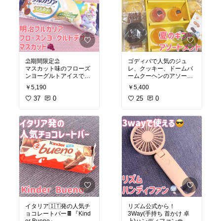
#ヘルスケア
#貧血予防
#
#オリジナル写真
#銀座コ
鉄分補給
#コラーゲン
ージーコーナー
#焼菓子
#詰め合わせ
#ギフト
#ス
イーツ
#手土産
#内祝い
#
個包装
#マドレーヌ
#フィナンシ
ェ
#クッキー
⛱期間限定⛱
ゴディバで人気のジュ
マスカット味のフローズ
レ、クッキー、ドームバ
ンヨーグルトアイスです
ームクーヘンのアソート
🍨
です！
￥5,190
￥5,400
#オリジナル写真
37
0
#ヨーグ
ジュレ オレンジ × 2
25
0
ルト
#ブルガリア
#ヨーグ
ジュレ 白桃 × 1
ルト
ジュレ ラ・フランス × 1
#明治
#自分へのご褒美
#
ダークチョコレート ラン
アイス
#アイスバー
#アイ
グドシャクッキー × 4
スミルク
ミルクチョコレート ラン
#マスカット
#期間限定
#
グドシャクッキー × 4
おうちカフェ
#スイーツ
ドーム バームクーヘン 瀬
部
戸内レモンバター × 2
ドーム バームクーヘン シ
ョコラ × 2
#オリジナル写真
#自分へ
のご褒美
#ギフト
#焼き菓
子
#個包装
イタリア🇮🇹発の人気チ
リズム公式から！
#スイーツ
#プレゼント
#
ョコレートバー🍫『Kind
3Way(手持ち 首かけ 卓
内祝い
#お土産
#手土産