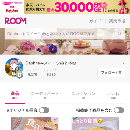
ガイド
楽天市場
|
Daphne☀️スイーツ🍰と本📖
フォロー
フォロワー
フォローする
6,170
9,680
商品
コーディネート
コレクション
いいね
386
8
10
18K
#オリジナル写真
掲載終了商品を含む