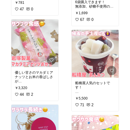
6袋購入できます！
￥781
#クッキー
「出会い系サイト」で知
無添加、砂糖不使用のド
#ラングドシャ
#資生堂パ
り合った、自称28歳の看
47
0
ライマンゴーです😊
ーラー
￥1,699
護師リカ。
平凡なサラリーマンの本
#ドライマンゴー
67
0
#無添加
間が、軽い気持ちで始め
#砂糖不使用
#マンゴー
#
たやり取りが、すべての
ドライフルーツ
地獄の始まりだっ
#マンゴー
#ヘルシー
#ダ
た……。
イエット
一度も本名や住所を教え
ていないはずなのに、
1日に何十件もの狂気的
な留守電、なぜか特定さ
れている自宅と家族、ド
アに挟まれる謎の長い黒
髪…
優しい甘さのマカダミア
リカにとって、本間は
ナッツとお米の香ばしさ
「運命の旦那様」。
が
船橋屋人気のセットで
マッチした外はサクッと
彼女の脳内では勝手に結
す！
￥3,320
中はふんわりとしたやさ
婚生活が始まっており、
しい口どけのおかきです
44
2
こちらの拒絶は一切通じ
くず餅（中箱）1個・白
￥5,500
😊
ず。電話で会話はできる
玉あんみつ 2個
のに、言葉が1ミリも通
ところてん1個・豆寒天1
71
2
じない絶望感。常識も法
個・くず餅プリン 2個
#オリジナル写真
#ティー
律も通用しない「純愛モ
タイム
#せんべい
#煎餅
ンスター」の暴走に、背
#オリジナル写真
#おうち
#おかき
#マカダミアナッ
筋が凍ります🥶
カフェ
#ギフト
ツ
#ナッツ
#岩塚製菓
#船橋屋
#和菓子
#お中元
#