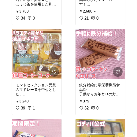
ほうじ茶を使用した和洋
す！
菓子の詰め合わせギフト
￥3,780
￥2,680〜
です😄
#オリジナル写真
#お中元
手づくり最中はサクサク
34
0
#御中元
21
#ジュース
0
#無塩
です😉
#みかんジュース
#無添加
#オレンジジュース
#送料
#オリジナル写真
#スイー
無料
ツ
#スイーツ部
#オレンジジュース
#着色
#和菓子
#洋菓子
#焼菓子
#
料不使用
#保存料不使用
お菓子
#個包装
#最中
#もなか
#フ
ィナンシェ
#手土産
モンドセレクション受賞
鉄分補給に😁栄養機能食
のマドレーヌを中心とし
品◎
た、
子供からお年寄りの方ま
フィナンシェやクッキー
で幅広い年齢層や、
￥3,240
￥379
など焼菓子を詰め合わせ
美容や健康が気になる方
です🥰
39
1
におすすめのウエハース
32
0
です！カルシウム、コラ
1箱で味わいや食感の異
ーゲンを配合しています
なる焼菓子を楽しめる、
😉
バリエーションの豊富さ
が魅力のアソートギフト
#オリジナル写真
#スイー
です！
ツ部
#ウエハース
#健康