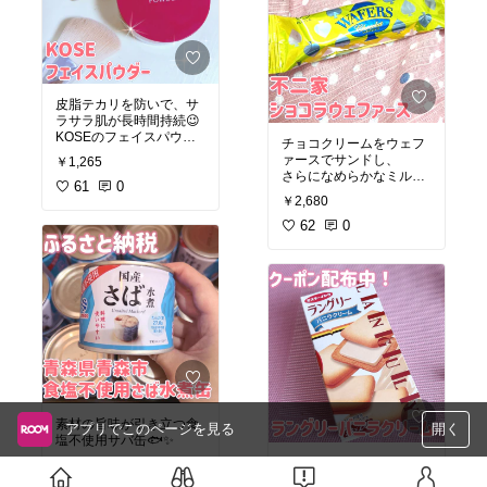
#オリジナル写真⁠
#おすす
御中元
#夏ギフト
#スイー
め本
#読書記録
ツギフト
#ホラー小説
#五十嵐貴久
#贈り物
#贈答用
#お取り
寄せ
#和スイーツ
#手土産
#お土産
#内祝い
#暑中見舞い
#あ
んみつ
#くず餅
#寒天
#と
皮脂テカリを防いで、サ
ころてん
ラサラ肌が長時間持続😉
KOSEのフェイスパウダ
チョコクリームをウェフ
ーです🙌🏻
ァースでサンドし、
￥1,265
さらになめらかなミルク
61
0
チョコレートで
￥2,680
#オリジナル写真
#ベスト
コーティングした、チョ
コスメ
#夏メイク
コづくしのお菓子です🥰
62
0
#KOSE
#コーセー
#メイク
キープパウダー
#フェイ
スパウダー
#オリジナル写真
#お試し
スイーツ
#おうち時間充
実
#不二家
#チョコ
#チョコ
レート
#ウェハース
#ウエ
ハース
#個包装
#お試しスイーツ
#スイーツ部
素材の旨味が引き立つ食
アプリでこのページを見る
開く
塩不使用サバ缶🐟✨
ラングリーバニラクリー
ダイエットや健康管理、
ム
￥20,000