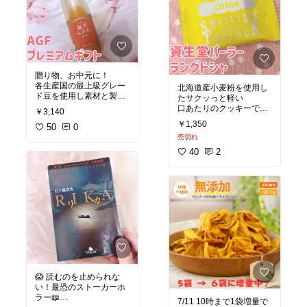
コレート
#クッキー
#ショ
のご褒美
#おうちカフェ
コラ
#洋菓子
#焼菓子
#内祝い
#
手土産
#ブルトンヌ
#フィナンシェ
#マドレー
ヌ
贈り物、お中元に！
各生産国の最上級グレー
北海道産小麦粉を使用し
ド豆を使用し素材と製法
たサクッっと軽い
にこだわったプレミアム
口あたりのクッキーで、
￥3,140
アイスコーヒー☕️と、瀬
瀬戸内産レモンのパウダ
￥1,350
戸内産の温州みかん🍊を
50
0
ーを
使用した果汁100%のス
売切れ
練りこんだホワイトチョ
トレートジュースが詰め
コレートをサンド🍪
40
2
合わされたギフトセット
レモン🍋のやさしい酸味
です😄
が引き立つ爽やかな味わ
いです😄
#オリジナル写真
#コーヒ
ー好き
#ティータイム
#ギ
※数量限定商品のため、
フト
無くなり次第販売終了で
#内祝い
#お祝い
#お返し
#
す！
お礼
#手土産
#アイスコー
注文はお早めに😄
ヒー
#温州みかん
#ドリンク
#ドリンクセッ
#オリジナル写真
#ギフト
ト
#みかんジュース
#スイーツ部
#洋菓子
#我が家のお取り寄せ
#お
😱 読むのを止められな
土産
#手土産
#自分へのご
い！最恐のストーカーホ
褒美
ラー📖
7/11 10時まで1袋増量で
#おうちカフェ
#夏ギフト