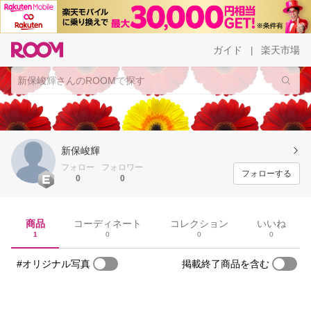
ガイド
楽天市場
|
新保峻輝
フォロー
フォロワー
フォローする
0
0
商品
コーディネート
コレクション
いいね
1
0
0
0
#オリジナル写真
掲載終了商品を含む