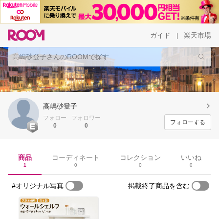
ガイド
楽天市場
|
高嶋砂登子
フォロー
フォロワー
フォローする
0
0
商品
コーディネート
コレクション
いいね
1
0
0
0
#オリジナル写真
掲載終了商品を含む